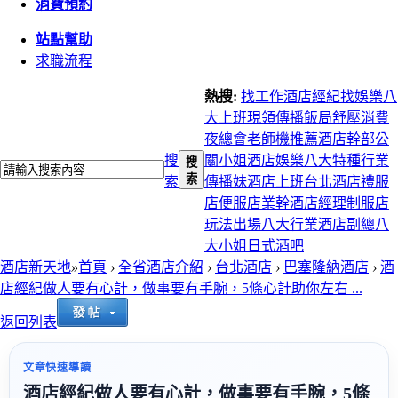
消費預約
站點幫助
求職流程
熱搜:
找工作
酒店經紀
找娛樂
八
大上班
現領
傳播
飯局
舒壓
消費
夜總會
老師機推薦
酒店幹部
公
搜
關小姐
酒店娛樂
八大特種行業
搜
索
索
傳播妹
酒店上班
台北酒店
禮服
店
便服店
業幹
酒店經理
制服店
玩法
出場
八大行業
酒店副總
八
大小姐
日式酒吧
酒店新天地
»
首頁
›
全省酒店介紹
›
台北酒店
›
巴塞隆納酒店
›
酒
店經紀做人要有心計，做事要有手腕，5條心計助你左右 ...
返回列表
文章快速導讀
酒店經紀做人要有心計，做事要有手腕，5條