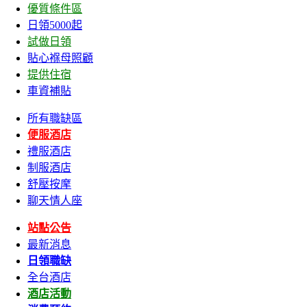
優質條件區
日領5000起
試做日領
貼心褓母照顧
提供住宿
車資補貼
所有職缺區
便服酒店
禮服酒店
制服酒店
舒壓按摩
聊天情人座
站點公告
最新消息
日領職缺
全台酒店
酒店活動