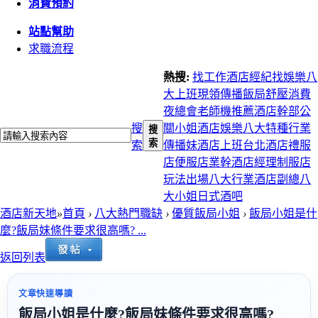
消費預約
站點幫助
求職流程
熱搜:
找工作
酒店經紀
找娛樂
八
大上班
現領
傳播
飯局
舒壓
消費
夜總會
老師機推薦
酒店幹部
公
搜
關小姐
酒店娛樂
八大特種行業
搜
索
索
傳播妹
酒店上班
台北酒店
禮服
店
便服店
業幹
酒店經理
制服店
玩法
出場
八大行業
酒店副總
八
大小姐
日式酒吧
酒店新天地
»
首頁
›
八大熱門職缺
›
優質飯局小姐
›
飯局小姐是什
麼?飯局妹條件要求很高嗎? ...
返回列表
文章快速導讀
飯局小姐是什麼?飯局妹條件要求很高嗎?