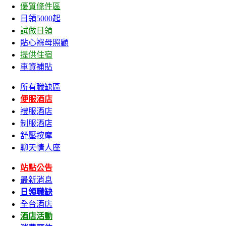
優質條件區
日領5000起
試做日領
貼心褓母照顧
提供住宿
車資補貼
所有職缺區
便服酒店
禮服酒店
制服酒店
舒壓按摩
聊天情人座
站點公告
最新消息
日領職缺
全台酒店
酒店活動