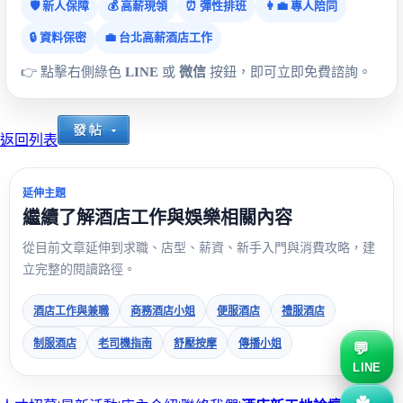
🛡️ 新人保障
💰 高薪現領
⏰ 彈性排班
👩‍💼 專人陪同
🔒 資料保密
💼 台北高薪酒店工作
👉 點擊右側綠色
LINE
或
微信
按鈕，即可立即免費諮詢。
返回列表
延伸主題
繼續了解酒店工作與娛樂相關內容
從目前文章延伸到求職、店型、薪資、新手入門與消費攻略，建
立完整的閱讀路徑。
酒店工作與兼職
商務酒店小姐
便服酒店
禮服酒店
制服酒店
老司機指南
舒壓按摩
傳播小姐
LINE