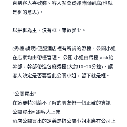
直到客人喜歡妳、客人就會買妳時間到底(也就
是框的意思)，
以拼框為主、沒有框，節數就少。
(秀檯)說明:便服酒店裡有所謂的帶檯，公關小姐
在店家均由帶檯管理。 公關 小姐由帶檯push給
幹部，幹部帶進包廂秀檯(大約10~20分鐘)，讓
客人決定是否要留此公關小姐，留下就是框。
"公關買出"
在這要特別給不了解的朋友們一個正確的資訊
公關買出≠ 跟客人上床
酒店公關買出的定義是指公關小姐本應在公司上