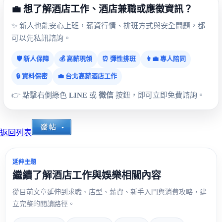
💼 想了解酒店工作、酒店兼職或應徵資訊？
✨ 新人也能安心上班，薪資行情、排班方式與安全問題，都
可以先私訊諮詢。
🛡️ 新人保障
💰 高薪現領
⏰ 彈性排班
👩‍💼 專人陪同
🔒 資料保密
💼 台北高薪酒店工作
👉 點擊右側綠色
LINE
或
微信
按鈕，即可立即免費諮詢。
返回列表
延伸主題
繼續了解酒店工作與娛樂相關內容
從目前文章延伸到求職、店型、薪資、新手入門與消費攻略，建
立完整的閱讀路徑。