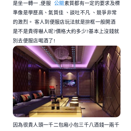
是坐一轉一 ,便服
公關
素質都有一定的要求及標
準像是學歷高、氣質佳 、談吐不凡 、競爭非常
的激烈。 客人到便服店玩法就是拚框一般開酒
是不是貴得嚇人呢?價格大約多少?基本上沒錢就
別去便服店喝酒了!
因為很貴人頭一千二包廂小包三千八酒錢一兩千