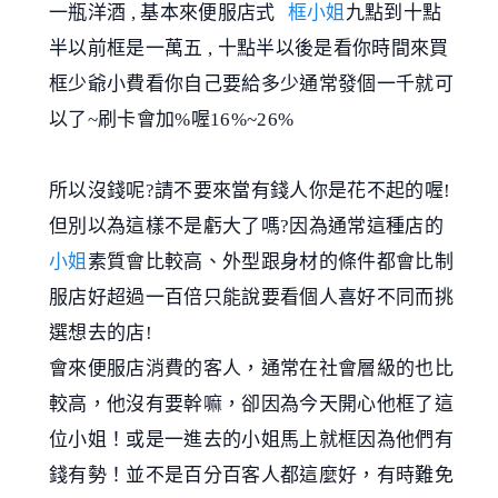
一瓶洋酒 , 基本來便服店式
框小姐
九點到十點
半以前框是一萬五 , 十點半以後是看你時間來買
框少爺小費看你自己要給多少通常發個一千就可
以了~刷卡會加%喔16%~26%
所以沒錢呢?請不要來當有錢人你是花不起的喔!
但別以為這樣不是虧大了嗎?因為通常這種店的
小姐
素質會比較高、外型跟身材的條件都會比制
服店好超過一百倍只能說要看個人喜好不同而挑
選想去的店!
會來便服店消費的客人，通常在社會層級的也比
較高，他沒有要幹嘛，卻因為今天開心他框了這
位小姐！或是一進去的小姐馬上就框因為他們有
錢有勢！並不是百分百客人都這麼好，有時難免