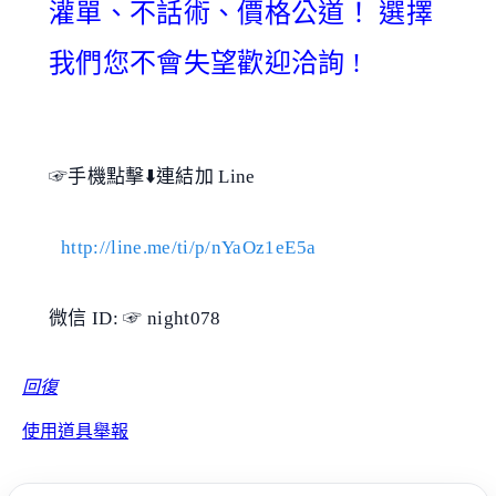
灌單、不話術、價格公道！ 選擇
我們您不會失望歡迎洽詢 !
☞手機點擊⬇️連結加 Line
http://line.me/ti/p/nYaOz1eE5a
微信 ID: ☞ night078
回復
使用道具
舉報