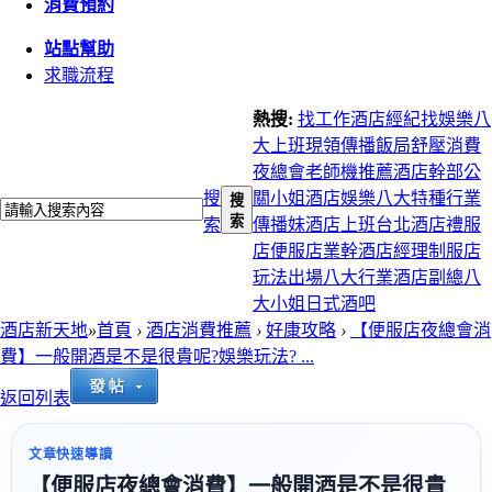
消費預約
站點幫助
求職流程
熱搜:
找工作
酒店經紀
找娛樂
八
大上班
現領
傳播
飯局
舒壓
消費
夜總會
老師機推薦
酒店幹部
公
搜
關小姐
酒店娛樂
八大特種行業
搜
索
索
傳播妹
酒店上班
台北酒店
禮服
店
便服店
業幹
酒店經理
制服店
玩法
出場
八大行業
酒店副總
八
大小姐
日式酒吧
酒店新天地
»
首頁
›
酒店消費推薦
›
好康攻略
›
【便服店夜總會消
費】一般開酒是不是很貴呢?娛樂玩法? ...
返回列表
文章快速導讀
【便服店夜總會消費】一般開酒是不是很貴