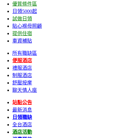
優質條件區
日領5000起
試做日領
貼心褓母照顧
提供住宿
車資補貼
所有職缺區
便服酒店
禮服酒店
制服酒店
舒壓按摩
聊天情人座
站點公告
最新消息
日領職缺
全台酒店
酒店活動