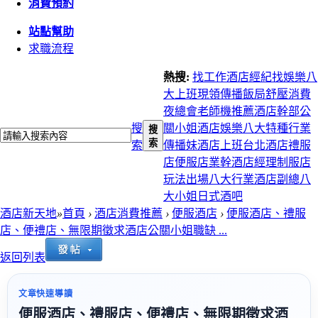
消費預約
站點幫助
求職流程
熱搜:
找工作
酒店經紀
找娛樂
八
大上班
現領
傳播
飯局
舒壓
消費
夜總會
老師機推薦
酒店幹部
公
搜
關小姐
酒店娛樂
八大特種行業
搜
索
索
傳播妹
酒店上班
台北酒店
禮服
店
便服店
業幹
酒店經理
制服店
玩法
出場
八大行業
酒店副總
八
大小姐
日式酒吧
酒店新天地
»
首頁
›
酒店消費推薦
›
便服酒店
›
便服酒店、禮服
店、便禮店、無限期徵求酒店公關小姐職缺 ...
返回列表
文章快速導讀
便服酒店、禮服店、便禮店、無限期徵求酒