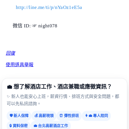
http://line.me/ti/p/nYaOz1eE5a
微信 ID: ☞ night078
回復
使用道具
舉報
💼 想了解酒店工作、酒店兼職或應徵資訊？
✨ 新人也能安心上班，薪資行情、排班方式與安全問題，都
可以先私訊諮詢。
🛡️ 新人保障
💰 高薪現領
⏰ 彈性排班
👩‍💼 專人陪同
🔒 資料保密
💼 台北高薪酒店工作