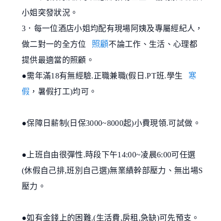
小姐突發狀況。
3．每一位酒店小姐均配有現場阿姨及專屬經紀人，
照顧
做二對一的全方位
不論工作、生活、心理都
提供最適當的照顧。
●需年滿18有無經驗.正職兼職(假日.PT班.學生
寒
假
，暑假打工)均可。
●保障日薪制(日保3000~8000起)小費現領.可試做。
●上班自由很彈性.時段下午14:00~凌晨6:00可任選
(休假自己排,班別自己選)無業績幹部壓力、無出場S
壓力。
●如有金錢上的困難.(生活費,房租,急缺)可先預支。