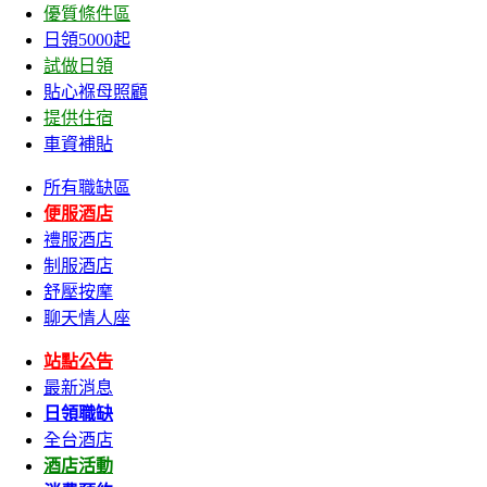
優質條件區
日領5000起
試做日領
貼心褓母照顧
提供住宿
車資補貼
所有職缺區
便服酒店
禮服酒店
制服酒店
舒壓按摩
聊天情人座
站點公告
最新消息
日領職缺
全台酒店
酒店活動