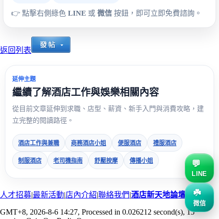
👉 點擊右側綠色
LINE
或
微信
按鈕，即可立即免費諮詢。
返回列表
延伸主題
繼續了解酒店工作與娛樂相關內容
從目前文章延伸到求職、店型、薪資、新手入門與消費攻略，建
立完整的閱讀路徑。
酒店工作與兼職
商務酒店小姐
便服酒店
禮服酒店
制服酒店
老司機指南
舒壓按摩
傳播小姐
LINE
人才招募
|
最新活動
|
店內介紹
|
聯絡我們
|
酒店新天地論壇
微信
GMT+8, 2026-8-6 14:27
, Processed in 0.026212 second(s), 15