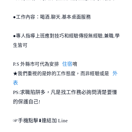
●工作內容：喝酒.聊天.基本桌面服務
●專人指導上班應對技巧和經驗傳授無經驗,兼職,學
生皆可
住宿
P.S 外縣市可代為安排
唷
外
★我們重視的是妳的工作態度，而非經驗或是
表
PS:求職陷阱多，凡是找工作務必詢問清楚要懂
的保護自己!
☞手機點擊⬇️連結加 Line