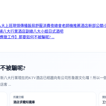
八大上班
現領
傳播
飯局
舒壓
消費
夜總會
老師機推薦
酒店幹部
公關
場
八大行業
酒店副總
八大小姐
日式酒吧
應徵工作】那要如何不被騙呢? ...
不被騙呢?
忌新八大行業現在的KTV酒店已經趨向有公司形象跟文化囉！所以一
 ...
所屬分類
閱
酒店求職知識庫
工