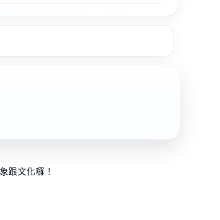
形象跟文化囉！