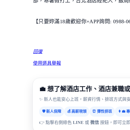
部，寒暑假打工，台北酒店經紀人，飯局
【只要妳滿18歲歡迎你+APP詢問: 0988-067-
回復
使用道具
舉報
💼 想了解酒店工作、酒店兼職
✨ 新人也能安心上班，薪資行情、排班方式與
🛡️ 新人保障
💰 高薪現領
⏰ 彈性排班
👩‍💼
👉 點擊右側綠色
LINE
或
微信
按鈕，即可立