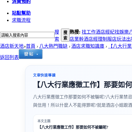
消費預約
站點幫助
求職流程
搜
熱搜:
找工作
酒店經紀
找娛樂
搜
索
索
店
業幹
酒店經理
制服店玩法
出
酒店新天地
»
首頁
›
八大熱門職缺
›
酒店求職知識庫
›
【八大行業
返回列表
文章快速導讀
【八大行業應徵工作】那要如何
八大行業應徵工作那要如何不被騙呢?八大行業禁
與信用！所以什麼人不能得罪呢?就是酒店小姐跟酒店客
本文主題
【八大行業應徵工作】那要如何不被騙呢?