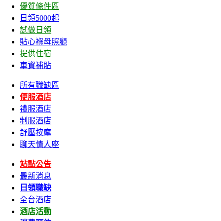
優質條件區
日領5000起
試做日領
貼心褓母照顧
提供住宿
車資補貼
所有職缺區
便服酒店
禮服酒店
制服酒店
舒壓按摩
聊天情人座
站點公告
最新消息
日領職缺
全台酒店
酒店活動