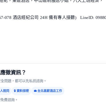
經紀，東區酒店，中山區制服店小姐，八大上班經濟，
078 酒店經紀公司 24H 備有專人接聽) LineID: 0988067
或應徵資訊？
安全問題，都可以先私訊諮詢。
 專人陪同
🔒 資料保密
💼 台北高薪酒店工作
即免費諮詢。