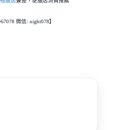
禮服店
兼差，便服店消費推薦
078 微信: night078】