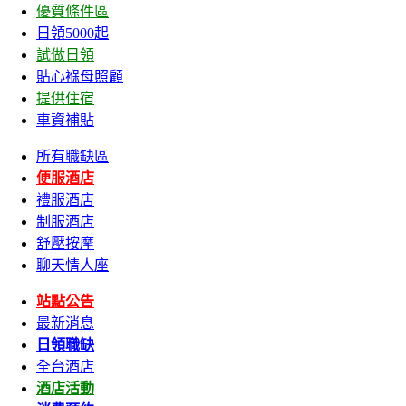
優質條件區
日領5000起
試做日領
貼心褓母照顧
提供住宿
車資補貼
所有職缺區
便服酒店
禮服酒店
制服酒店
舒壓按摩
聊天情人座
站點公告
最新消息
日領職缺
全台酒店
酒店活動