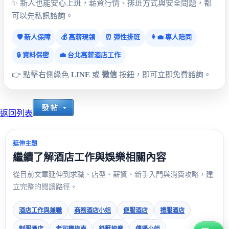
✨ 新人也能安心上班，薪資行情、排班方式與安全問題，都
可以先私訊諮詢。
🛡️ 新人保障
💰 高薪現領
⏰ 彈性排班
👩‍💼 專人陪同
🔒 資料保密
💼 台北高薪酒店工作
👉 點擊右側綠色
LINE
或
微信
按鈕，即可立即免費諮詢。
返回列表
延伸主題
繼續了解酒店工作與娛樂相關內容
從目前文章延伸到求職、店型、薪資、新手入門與消費攻略，建
立完整的閱讀路徑。
酒店工作與兼職
商務酒店小姐
便服酒店
禮服酒店
制服酒店
老司機指南
舒壓按摩
傳播小姐