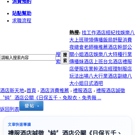
消費預約
站點幫助
求職流程
熱搜:
找工作
酒店經紀
找娛樂
八
大上班
現領
傳播
飯局
舒壓
消費
夜總會
老師機推薦
酒店幹部
公
搜
關小姐
酒店娛樂
八大特種行業
搜
索
索
傳播妹
酒店上班
台北酒店
禮服
店
便服店
業幹
酒店經理
制服店
玩法
出場
八大行業
酒店副總
八
大小姐
日式酒吧
酒店新天地
»
首頁
›
酒店消費推薦
›
禮服酒店
›
禮服酒店誠徵
〝純〞酒店公關《日保五千、免脫衣、免秀舞 ...
返回列表
文章快速導讀
禮服酒店誠徵〝純〞酒店公關《日保五千、