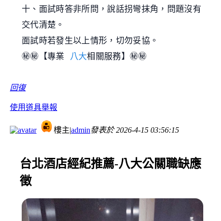
十、面試時答非所問，說話拐彎抹角，問題沒有
交代清楚。
面試時若發生以上情形，切勿妥協。
㊙️㊙️【專業
八大
相關服務】㊙️㊙️
回復
使用道具
舉報
樓主
|
admin
發表於
2026-4-15 03:56:15
台北酒店經紀推薦-八大公關職缺應
徵