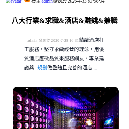
樓主
|
admin
發表於
2026-4-15 03:56:34
八大行業&求職&酒店&賺錢&兼職
精緻酒店打
admin 發表於 2020-7-28 16:31
工服務，堅守永續經營的理念，用優
質酒店應徵品質來服務網友，專業建
議與
規劃
做整體且完善的酒店 ...