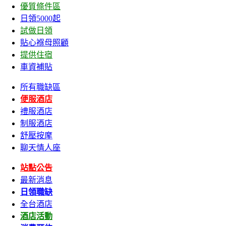
優質條件區
日領5000起
試做日領
貼心褓母照顧
提供住宿
車資補貼
所有職缺區
便服酒店
禮服酒店
制服酒店
舒壓按摩
聊天情人座
站點公告
最新消息
日領職缺
全台酒店
酒店活動