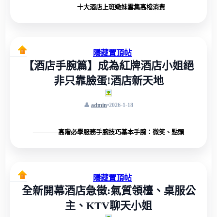
————十大酒店上班嫩妹雲集高檔消費
隱藏置頂帖
【酒店手腕篇】成為紅牌酒店小姐絕
非只靠臉蛋!酒店新天地
admin
•
2026-1-18
————高階必學服務手腕技巧基本手腕：微笑、點頭
隱藏置頂帖
全新開幕酒店急徵:氣質領檯、桌服公
主、KTV聊天小姐