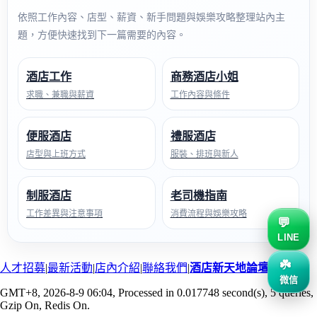
依照工作內容、店型、薪資、新手問題與娛樂攻略整理站內主
題，方便快速找到下一篇需要的內容。
酒店工作
商務酒店小姐
求職、兼職與薪資
工作內容與條件
便服酒店
禮服酒店
店型與上班方式
服裝、排班與新人
制服酒店
老司機指南
工作差異與注意事項
消費流程與娛樂攻略
LINE
人才招募
|
最新活動
|
店內介紹
|
聯絡我們
|
酒店新天地論壇
微信
GMT+8, 2026-8-9 06:04
, Processed in 0.017748 second(s), 5 queries,
Gzip On, Redis On.