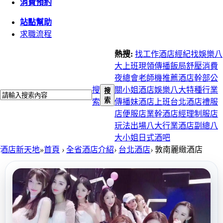
消費預約
站點幫助
求職流程
熱搜:
找工作
酒店經紀
找娛樂
八
大上班
現領
傳播
飯局
舒壓
消費
夜總會
老師機推薦
酒店幹部
公
搜
關小姐
酒店娛樂
八大特種行業
搜
索
索
傳播妹
酒店上班
台北酒店
禮服
店
便服店
業幹
酒店經理
制服店
玩法
出場
八大行業
酒店副總
八
大小姐
日式酒吧
酒店新天地
»
首頁
›
全省酒店介紹
›
台北酒店
›
敦南麗緻酒店