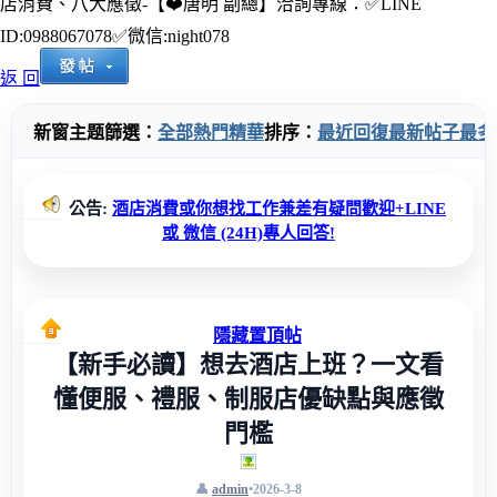
店消費、八大應徵-【❤️唐明 副總】洽詢專線：✅LINE
ID:0988067078✅微信:night078
返 回
新窗
主题篩選：
全部
熱門
精華
排序：
最近回復
最新帖子
最多
公告:
酒店消費或你想找工作兼差有疑問歡迎+LINE
或 微信 (24H)專人回答!
隱藏置頂帖
【新手必讀】想去酒店上班？一文看
懂便服、禮服、制服店優缺點與應徵
門檻
admin
•
2026-3-8