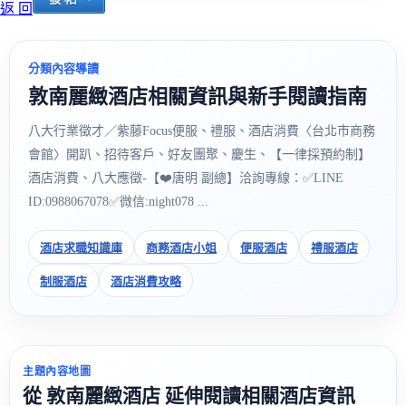
返 回
分類內容導讀
敦南麗緻酒店相關資訊與新手閱讀指南
八大行業徵才／紫藤Focus便服、禮服、酒店消費〈台北市商務
會館〉開趴、招待客戶、好友團聚、慶生、【一律採預約制】
酒店消費、八大應徵-【❤️唐明 副總】洽詢專線：✅LINE
ID:0988067078✅微信:night078 ...
酒店求職知識庫
商務酒店小姐
便服酒店
禮服酒店
制服酒店
酒店消費攻略
主題內容地圖
從 敦南麗緻酒店 延伸閱讀相關酒店資訊