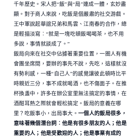
千年歷史。宋人把“飯”與“局”連成一體，玄妙盡
顯。對于商人來說，吃飯是個嚴肅的社交游戲。
王中軍說起華誼兄弟和馬雲、江南春的合作，總
是輕描淡寫︰“就是一塊吃頓飯喝喝茶，也不用
多說，事情就談成了。”
飯局向來在社交中佔據著重要位置，一圈人有機
會團坐席間，要辦的事先不說，先吃，這樣就沒
有勢利感，一種“自己人”的感覺讓彼此頓時比平
時親近三分，事不成就喝酒，也不傷面子。在推
杯換盞中，許多在辦公室里無法搞定的事情，在
酒酣耳熱之際就會輕松搞定。飯局的意義在哪
里？吃飯事小，出局事大。
一個人的飯局很多，
意味著幾個潛台詞︰他是有很多朋友的人；他是
重要的人；他是受歡迎的人；他是事業有成的