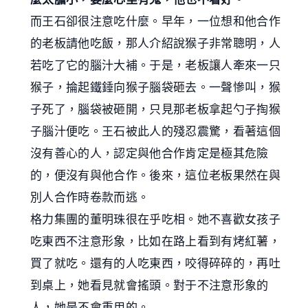
而王石卻很注意吃什麼。早年，一位想和他合作
的老板請他吃飯，那人介紹說猴子非常聰明，人
若吃了它的腦汁大補。于是，老板讓人牽來一只
猴子，掄起鐵錘向猴子腦袋砸去。一聲慘叫，猴
子死了，腦袋被砸開，只見那老板拿起勺子掏猴
子腦汁便吃。王石被此人的殘忍震驚，看著這個
沒有善心的人，認定與他合作肯定是極其危險
的，便沒有與他合作。後來，這位老板果然在與
別人合作時卷款而逃。
格力集團的董明珠很在乎吃相。她不喜歡女孩子
吃東西不注意形象，比如在路上看到有烤紅薯，
買了就吃。還有的人吃東西，咬得碎碎的，再吐
到桌上，她看見就會搖頭。對于不注意形象的
人，她是不會重用的。