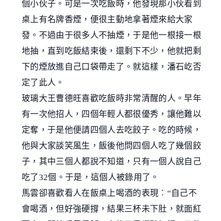
個小伙子。可是一次吃飯時，他發現那小伙看到
桌上有名牌香煙，便很主動地拿著煙來給大家
發。不過由于很多人不抽煙，于是他一根接一根
地抽，直到吃飯結束後，還剩下不少，他就把剩
下的煙放進自己口袋帶走了。就這樣，潘石屹否
定了此人。
玻璃大王曹德旺喜歡吃飯時非常清醒的人。早年
有一次他招人，四個年輕人都很優秀，讓他難以
定奪，于是他便請四個人去吃餃子。吃的時候，
他與大家談笑風生，飯後他問四個人吃了幾個餃
子，其中三個人都說不知道，只有一個人說自己
吃了32個。于是，這個人被錄用了。
馬雲卻喜歡看人在飯桌上喝酒的表現︰“自己不
會喝酒，但好強硬撐，結果三杯未下肚，就面紅