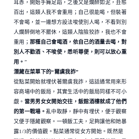
耳赤，開始手舞足蹈，之後又是爛醉如泥，丑態
百出，這類人我不會重用；自己很能喝，但裝著
不會喝，並一邊想方設法唆使別人喝，不看到別
人爛醉倒地不罷休，這類人陰險狡詐，我也不會
重用；
那種自己會喝酒，依自己的酒量去喝，對
別人不勸酒、不唆使，悉听尊便，則可以放心重
用。
”
潛藏在菜單下的“爾虞我詐”
從點菜開始就埋伏著爾虞我詐，這話通常用來形
容商場中的飯局，其實生活中的飯局同樣不可小
覷。
當男男女女開始交往，飯館酒樓就成了他們
的第一戰場。
亂中取靜，靜中有埋伏，便于觀察
又便于隱藏觀察。一頓飯工夫，足夠讓他和她暴
露1/3的價值觀。點菜通常從女方開始。既然是