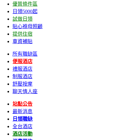
優質條件區
日領5000起
試做日領
貼心褓母照顧
提供住宿
車資補貼
所有職缺區
便服酒店
禮服酒店
制服酒店
舒壓按摩
聊天情人座
站點公告
最新消息
日領職缺
全台酒店
酒店活動