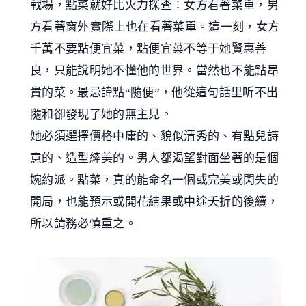
戰場，點菜就好比火力探查︰女方看著菜單，男
方看著窗外實際上也在看著菜單。這一刻，女方
千萬不要點便宜菜，點便宜菜不等于她賢惠善
良，只能說明她不懂他的世界。當然也不能點昂
貴的菜。最忌諱點“隨便”，他從這句話里听不出
隨和卻發現了她的無主見。
她必須選擇價格中庸的、貌似清秀的、有點兒詩
意的、造型縴美的。男人都渴望對面坐著的是個
婉約派。點菜，真的能命名一個或完美或閃失的
開局，也能預示或開花結果或中途夭折的後續，
所以請務必慎重之。