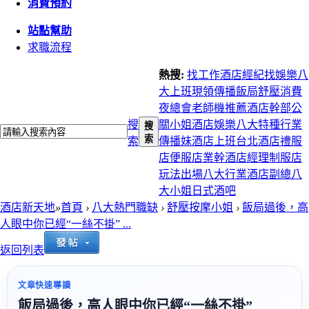
消費預約
站點幫助
求職流程
熱搜:
找工作
酒店經紀
找娛樂
八
大上班
現領
傳播
飯局
舒壓
消費
夜總會
老師機推薦
酒店幹部
公
搜
關小姐
酒店娛樂
八大特種行業
搜
索
索
傳播妹
酒店上班
台北酒店
禮服
店
便服店
業幹
酒店經理
制服店
玩法
出場
八大行業
酒店副總
八
大小姐
日式酒吧
酒店新天地
»
首頁
›
八大熱門職缺
›
舒壓按摩小姐
›
飯局過後，高
人眼中你已經“一絲不掛” ...
返回列表
文章快速導讀
飯局過後，高人眼中你已經“一絲不掛”