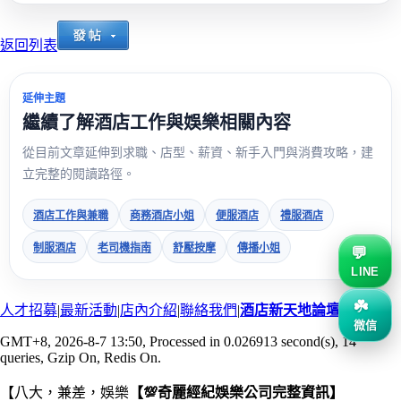
返回列表
延伸主題
繼續了解酒店工作與娛樂相關內容
從目前文章延伸到求職、店型、薪資、新手入門與消費攻略，建
立完整的閱讀路徑。
酒店工作與兼職
商務酒店小姐
便服酒店
禮服酒店
制服酒店
老司機指南
舒壓按摩
傳播小姐
LINE
人才招募
|
最新活動
|
店內介紹
|
聯絡我們
|
酒店新天地論壇
微信
GMT+8, 2026-8-7 13:50
, Processed in 0.026913 second(s), 14
queries, Gzip On, Redis On.
【八大，兼差，娛樂
【💯奇麗經紀娛樂公司完整資訊】