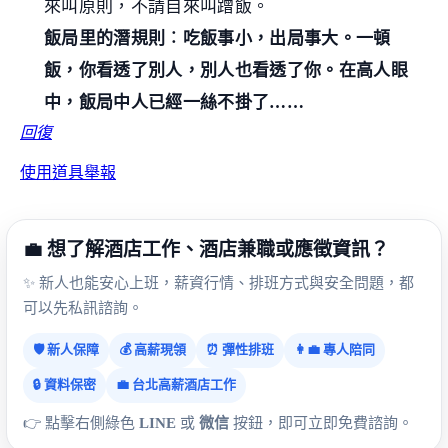
來叫原則，不請自來叫蹭飯。
飯局里的潛規則︰吃飯事小，出局事大。一頓
飯，你看透了別人，別人也看透了你。在高人眼
中，飯局中人已經一絲不掛了……
回復
使用道具
舉報
💼 想了解酒店工作、酒店兼職或應徵資訊？
✨ 新人也能安心上班，薪資行情、排班方式與安全問題，都
可以先私訊諮詢。
🛡️ 新人保障
💰 高薪現領
⏰ 彈性排班
👩‍💼 專人陪同
🔒 資料保密
💼 台北高薪酒店工作
👉 點擊右側綠色
LINE
或
微信
按鈕，即可立即免費諮詢。