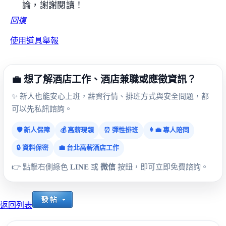
論，謝謝閱讀！
回復
使用道具
舉報
💼 想了解酒店工作、酒店兼職或應徵資訊？
✨ 新人也能安心上班，薪資行情、排班方式與安全問題，都
可以先私訊諮詢。
🛡️ 新人保障
💰 高薪現領
⏰ 彈性排班
👩‍💼 專人陪同
🔒 資料保密
💼 台北高薪酒店工作
👉 點擊右側綠色
LINE
或
微信
按鈕，即可立即免費諮詢。
返回列表