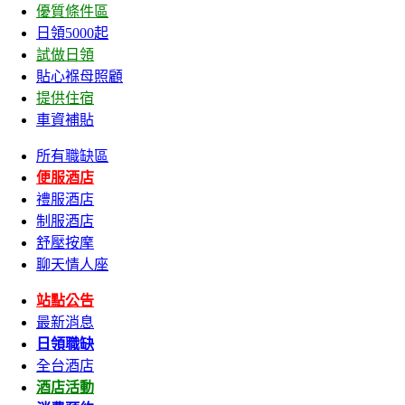
優質條件區
日領5000起
試做日領
貼心褓母照顧
提供住宿
車資補貼
所有職缺區
便服酒店
禮服酒店
制服酒店
舒壓按摩
聊天情人座
站點公告
最新消息
日領職缺
全台酒店
酒店活動