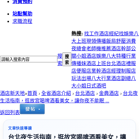
消費預約
站點幫助
求職流程
熱搜:
找工作
酒店經紀
找娛樂
八
大上班
現領
傳播
飯局
舒壓
消費
夜總會
老師機推薦
酒店幹部
公
搜
關小姐
酒店娛樂
八大特種行業
搜
索
索
傳播妹
酒店上班
台北酒店
禮服
店
便服店
業幹
酒店經理
制服店
玩法
出場
八大行業
酒店副總
八
大小姐
日式酒吧
酒店新天地
»
首頁
›
全省酒店介紹
›
台北酒店
›
金典酒店
›
台北夜
生活指南，逛故宮喝啤酒看美女，讓你夜不能眠 ...
返回列表
文章快速導讀
台北夜生活指南，逛故宮喝啤酒看美女，讓