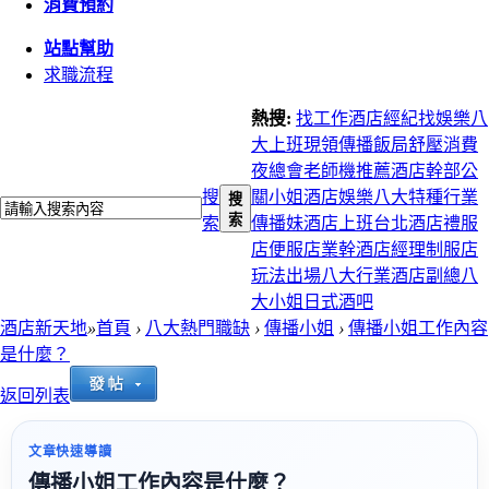
消費預約
站點幫助
求職流程
熱搜:
找工作
酒店經紀
找娛樂
八
大上班
現領
傳播
飯局
舒壓
消費
夜總會
老師機推薦
酒店幹部
公
搜
關小姐
酒店娛樂
八大特種行業
搜
索
索
傳播妹
酒店上班
台北酒店
禮服
店
便服店
業幹
酒店經理
制服店
玩法
出場
八大行業
酒店副總
八
大小姐
日式酒吧
酒店新天地
»
首頁
›
八大熱門職缺
›
傳播小姐
›
傳播小姐工作內容
是什麼？
返回列表
文章快速導讀
傳播小姐工作內容是什麼？