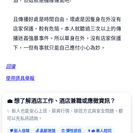
酒，但這就是機緣運氣吧!
且傳播好處是時間自由，壞處是因隻身在外沒有
店家保護，較有危險，本人就聽過三次以上的傳
播迷姦強暴事件。所以單身在外，沒有店家保護
下，一但有事就只能自己應付小心為妙。
回復
使用道具
舉報
💼 想了解酒店工作、酒店兼職或應徵資訊？
✨ 新人也能安心上班，薪資行情、排班方式與安全問題，都
可以先私訊諮詢。
🛡️ 新人保障
💰 高薪現領
⏰ 彈性排班
👩‍💼 專人陪同