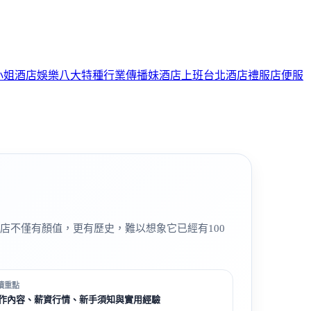
小姐
酒店娛樂
八大特種行業
傳播妹
酒店上班
台北酒店
禮服店
便服
店不僅有顏值，更有歷史，難以想象它已經有100
讀重點
作內容、薪資行情、新手須知與實用經驗