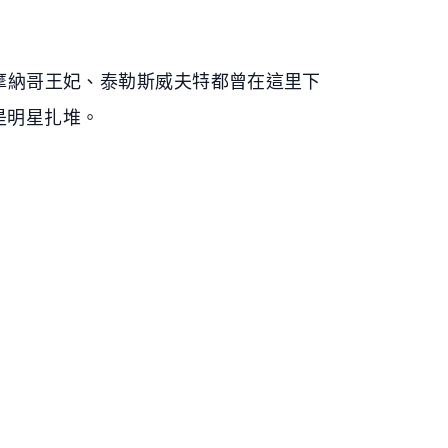
納哥王妃、泰勒斯威夫特都曾在這里下
是明星扎堆。