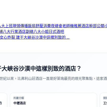
八大上班
現領
傳播
飯局
舒壓
消費
夜總會
老師機推薦
酒店幹部
公關
場
八大行業
酒店副總
八大小姐
日式酒吧
心炸裂 建于大峽谷沙漠中這樣別致的 ...
于大峽谷沙漠中這樣別致的酒店？
世紀以來，比弗利山莊酒店一直是好萊塢最亮的燈光聚集點，這家酒
所屬分類
閱
的
中壢酒店
工