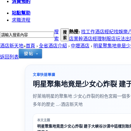
消費預約
站點幫助
求職流程
搜
熱搜:
找工作
酒店經紀
找娛樂
搜
索
索
店
業幹
酒店經理
制服店玩法
出
酒店新天地
»
首頁
›
全省酒店介紹
›
中壢酒店
›
明星聚集地竟是少女
返回列表
文章快速導讀
明星聚集地竟是少女心炸裂 建
好萊塢明星的聚集地 少女心炸裂的粉色宮殿一個多
多年的歷史 ...-酒店新天地
本文主題
明星聚集地竟是少女心炸裂 建于大峽谷沙漠中這樣別致