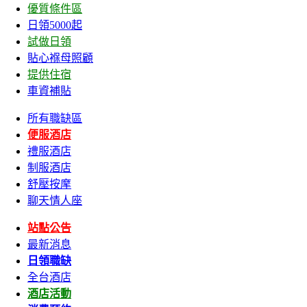
優質條件區
日領5000起
試做日領
貼心褓母照顧
提供住宿
車資補貼
所有職缺區
便服酒店
禮服酒店
制服酒店
舒壓按摩
聊天情人座
站點公告
最新消息
日領職缺
全台酒店
酒店活動