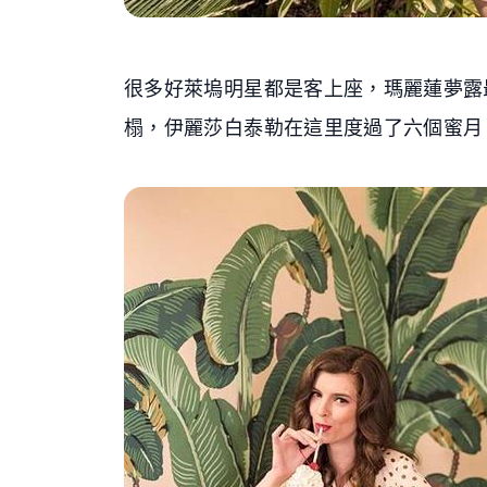
很多好萊塢明星都是客上座，瑪麗蓮夢露最
榻，伊麗莎白泰勒在這里度過了六個蜜月