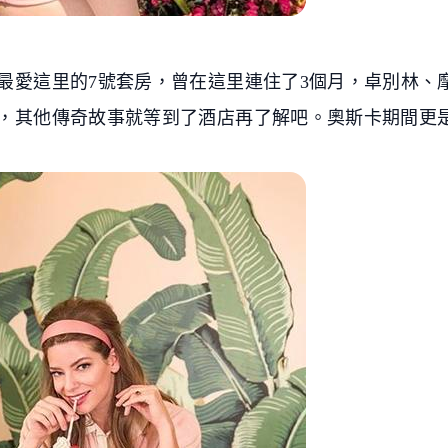
愛這里的7號套房，曾在這里連住了3個月，卓別林、摩
，其他傳奇故事就等到了酒店再了解吧。奧斯卡期間更