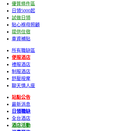
優質條件區
日領5000起
試做日領
貼心褓母照顧
提供住宿
車資補貼
所有職缺區
便服酒店
禮服酒店
制服酒店
舒壓按摩
聊天情人座
站點公告
最新消息
日領職缺
全台酒店
酒店活動