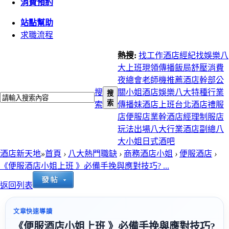
消費預約
站點幫助
求職流程
熱搜:
找工作
酒店經紀
找娛樂
八
大上班
現領
傳播
飯局
舒壓
消費
夜總會
老師機推薦
酒店幹部
公
搜
關小姐
酒店娛樂
八大特種行業
搜
索
索
傳播妹
酒店上班
台北酒店
禮服
店
便服店
業幹
酒店經理
制服店
玩法
出場
八大行業
酒店副總
八
大小姐
日式酒吧
酒店新天地
»
首頁
›
八大熱門職缺
›
商務酒店小姐
›
便服酒店
›
《便服酒店小姐上班 》必備手挽與應對技巧? ...
返回列表
文章快速導讀
《便服酒店小姐上班 》必備手挽與應對技巧?