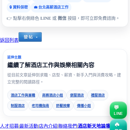
🔒 資料保密
💼 台北高薪酒店工作
👉 點擊右側綠色
LINE
或
微信
按鈕，即可立即免費諮詢。
返回列表
延伸主題
繼續了解酒店工作與娛樂相關內容
從目前文章延伸到求職、店型、薪資、新手入門與消費攻略，建
立完整的閱讀路徑。
酒店工作與兼職
商務酒店小姐
便服酒店
禮服酒店
制服酒店
老司機指南
舒壓按摩
傳播小姐
LINE
人才招募
|
最新活動
|
店內介紹
|
聯絡我們
|
酒店新天地論壇