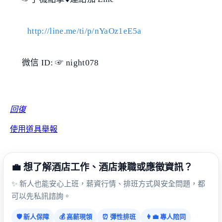
http://line.me/ti/p/nYaOz1eE5a
微信 ID: ☞ night078
回復
使用道具
舉報
💼 想了解酒店工作、酒店兼職或應徵資訊？
✨ 新人也能安心上班，薪資行情、排班方式與安全問題，都
可以先私訊諮詢。
🛡️ 新人保障
💰 高薪現領
⏰ 彈性排班
👩‍💼 專人陪同