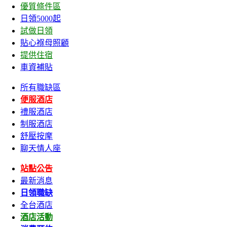
優質條件區
日領5000起
試做日領
貼心褓母照顧
提供住宿
車資補貼
所有職缺區
便服酒店
禮服酒店
制服酒店
舒壓按摩
聊天情人座
站點公告
最新消息
日領職缺
全台酒店
酒店活動