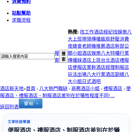
消費預約
站點幫助
求職流程
熱搜:
找工作
酒店經紀
找娛樂
八
大上班
現領
傳播
飯局
舒壓
消費
夜總會
老師機推薦
酒店幹部
公
搜
關小姐
酒店娛樂
八大特種行業
搜
索
索
傳播妹
酒店上班
台北酒店
禮服
店
便服店
業幹
酒店經理
制服店
玩法
出場
八大行業
酒店副總
八
大小姐
日式酒吧
酒店新天地
»
首頁
›
八大熱門職缺
›
商務酒店小姐
›
禮服酒店
›
便
服酒店、禮服酒店、制服酒店差別在於犧牲程度不同! ...
返回列表
文章快速導讀
便服酒店、禮服酒店、制服酒店差別在於犧