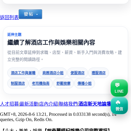
返回列表
延伸主題
繼續了解酒店工作與娛樂相關內容
從目前文章延伸到求職、店型、薪資、新手入門與消費攻略，建
立完整的閱讀路徑。
酒店工作與兼職
商務酒店小姐
便服酒店
禮服酒店
制服酒店
老司機指南
舒壓按摩
傳播小姐
LINE
人才招募
|
最新活動
|
店內介紹
|
聯絡我們
|
酒店新天地論壇
微信
GMT+8, 2026-8-6 13:21
, Processed in 0.033138 second(s), 14
queries, Gzip On, Redis On.
【八大，兼差，娛樂
【💯奇麗經紀娛樂公司完整資訊】