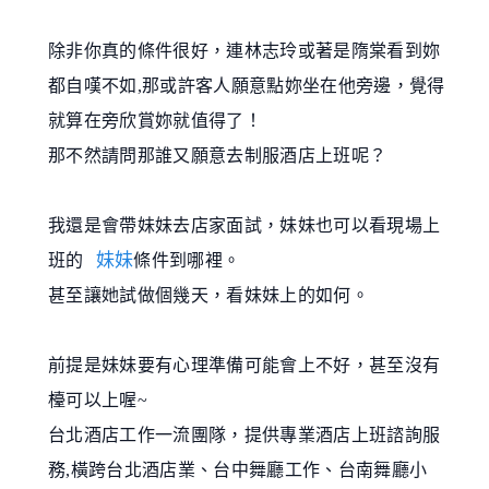
除非你真的條件很好，連林志玲或著是隋棠看到妳
都自嘆不如,那或許客人願意點妳坐在他旁邊，覺得
就算在旁欣賞妳就值得了！
那不然請問那誰又願意去制服酒店上班呢？
我還是會帶妹妹去店家面試，妹妹也可以看現場上
妹妹
班的
條件到哪裡。
甚至讓她試做個幾天，看妹妹上的如何。
前提是妹妹要有心理準備可能會上不好，甚至沒有
檯可以上喔~
台北酒店工作一流團隊，提供專業酒店上班諮詢服
務,橫跨台北酒店業、台中舞廳工作、台南舞廳小