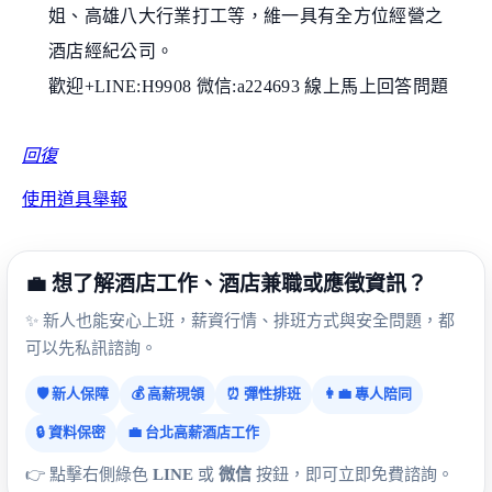
姐、高雄八大行業打工等，維一具有全方位經營之
酒店經紀公司。
歡迎+LINE:H9908 微信:a224693 線上馬上回答問題
回復
使用道具
舉報
💼 想了解酒店工作、酒店兼職或應徵資訊？
✨ 新人也能安心上班，薪資行情、排班方式與安全問題，都
可以先私訊諮詢。
🛡️ 新人保障
💰 高薪現領
⏰ 彈性排班
👩‍💼 專人陪同
🔒 資料保密
💼 台北高薪酒店工作
👉 點擊右側綠色
LINE
或
微信
按鈕，即可立即免費諮詢。