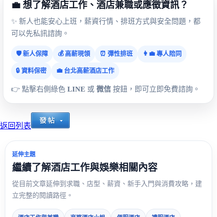
💼 想了解酒店工作、酒店兼職或應徵資訊？
✨ 新人也能安心上班，薪資行情、排班方式與安全問題，都
可以先私訊諮詢。
🛡️ 新人保障
💰 高薪現領
⏰ 彈性排班
👩‍💼 專人陪同
🔒 資料保密
💼 台北高薪酒店工作
👉 點擊右側綠色
LINE
或
微信
按鈕，即可立即免費諮詢。
返回列表
延伸主題
繼續了解酒店工作與娛樂相關內容
從目前文章延伸到求職、店型、薪資、新手入門與消費攻略，建
立完整的閱讀路徑。