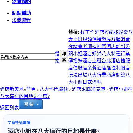
消費預約
站點幫助
求職流程
熱搜:
找工作
酒店經紀
找娛樂
八
大上班
現領
傳播
飯局
舒壓
消費
夜總會
老師機推薦
酒店幹部
公
搜
關小姐
酒店娛樂
八大特種行業
搜
索
索
傳播妹
酒店上班
台北酒店
禮服
店
便服店
業幹
酒店經理
制服店
玩法
出場
八大行業
酒店副總
八
大小姐
日式酒吧
酒店新天地
»
首頁
›
八大熱門職缺
›
酒店求職知識庫
›
酒店小姐在
八大這行的目地是什麼?
返回列表
文章快速導讀
酒店小姐在八大這行的目地是什麼?