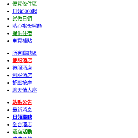
優質條件區
日領5000起
試做日領
貼心褓母照顧
提供住宿
車資補貼
所有職缺區
便服酒店
禮服酒店
制服酒店
舒壓按摩
聊天情人座
站點公告
最新消息
日領職缺
全台酒店
酒店活動