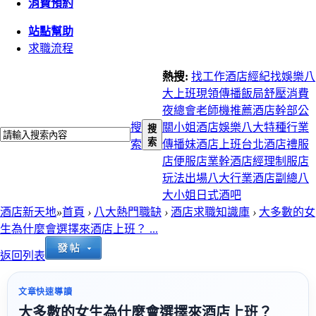
消費預約
站點幫助
求職流程
熱搜:
找工作
酒店經紀
找娛樂
八
大上班
現領
傳播
飯局
舒壓
消費
夜總會
老師機推薦
酒店幹部
公
搜
關小姐
酒店娛樂
八大特種行業
搜
索
索
傳播妹
酒店上班
台北酒店
禮服
店
便服店
業幹
酒店經理
制服店
玩法
出場
八大行業
酒店副總
八
大小姐
日式酒吧
酒店新天地
»
首頁
›
八大熱門職缺
›
酒店求職知識庫
›
大多數的女
生為什麼會選擇來酒店上班？ ...
返回列表
文章快速導讀
大多數的女生為什麼會選擇來酒店上班？