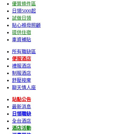
優質條件區
日領5000起
試做日領
貼心褓母照顧
提供住宿
車資補貼
所有職缺區
便服酒店
禮服酒店
制服酒店
舒壓按摩
聊天情人座
站點公告
最新消息
日領職缺
全台酒店
酒店活動