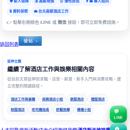
🛡️ 新人保障
💰 高薪現領
⏰ 彈性排班
👩‍💼 專人陪同
🔒 資料保密
💼 台北高薪酒店工作
👉 點擊右側綠色
LINE
或
微信
按鈕，即可立即免費諮詢。
返回列表
延伸主題
繼續了解酒店工作與娛樂相關內容
從目前文章延伸到求職、店型、薪資、新手入門與消費攻略，建
立完整的閱讀路徑。
酒店工作與兼職
商務酒店小姐
便服酒店
禮服酒店
制服酒店
老司機指南
舒壓按摩
傳播小姐
LINE