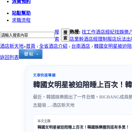
消費預約
站點幫助
求職流程
搜
熱搜:
找工作
酒店經紀
找娛樂
搜
索
索
店
業幹
酒店經理
制服店玩法
出
酒店新天地
»
首頁
›
全省酒店介紹
›
台南酒店
›
韓國女明星被迫陪睡
返回列表
文章快速導讀
韓國女明星被迫陪睡上百次！韓
最近，韓國娛樂圈出了一件丑聞。BIGBANG成
志龍吸 ...-酒店新天地
本文主題
韓國女明星被迫陪睡上百次！韓國娛樂圈到底有多黑！