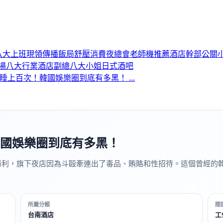
八大上班
現領
傳播
飯局
舒壓
消費
夜總會
老師機推薦
酒店幹部
公關
場
八大行業
酒店副總
八大小姐
日式酒吧
上百次！韓國娛樂圈到底有多黑！ ...
國娛樂圈到底有多黑！
員勝利，旗下夜店因為斗毆牽連出了毒品、賄賂和性招待。這個曾經的韓
所屬分類
閱
台南酒店
工