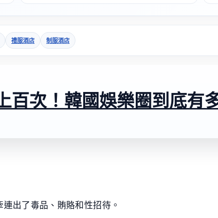
禮服酒店
制服酒店
上百次！韓國娛樂圈到底有
毆牽連出了毒品、賄賂和性招待。