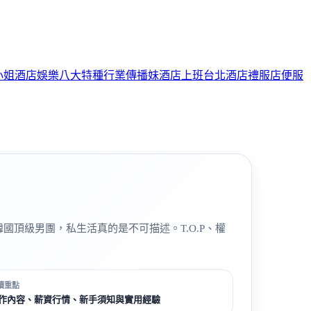
小姐
酒店娛樂
八大特種行業
傳播妹
酒店上班
台北酒店
禮服店
便服
國頂級男團，私生活真的是不可描述。T.O.P、權
讀重點
作內容、薪資行情、新手須知與實用經驗