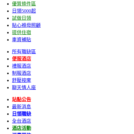
優質條件區
日領5000起
試做日領
貼心褓母照顧
提供住宿
車資補貼
所有職缺區
便服酒店
禮服酒店
制服酒店
舒壓按摩
聊天情人座
站點公告
最新消息
日領職缺
全台酒店
酒店活動