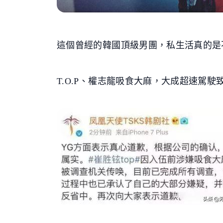
這個曾經的韓國頂級男團，私生活真的是
T.O.P、權志龍吸食大麻，大成超速駕駛