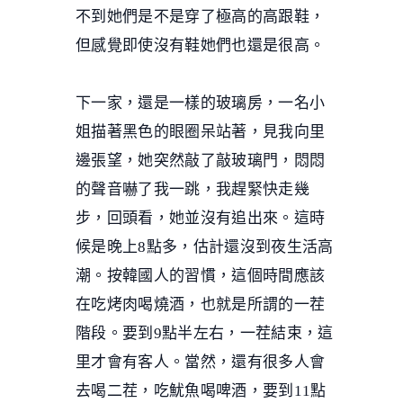
不到她們是不是穿了極高的高跟鞋，
但感覺即使沒有鞋她們也還是很高。
下一家，還是一樣的玻璃房，一名小
姐描著黑色的眼圈呆站著，見我向里
邊張望，她突然敲了敲玻璃門，悶悶
的聲音嚇了我一跳，我趕緊快走幾
步，回頭看，她並沒有追出來。這時
候是晚上8點多，估計還沒到夜生活高
潮。按韓國人的習慣，這個時間應該
在吃烤肉喝燒酒，也就是所謂的一茬
階段。要到9點半左右，一茬結束，這
里才會有客人。當然，還有很多人會
去喝二茬，吃魷魚喝啤酒，要到11點