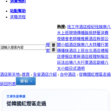
消費預約
站點幫助
求職流程
熱搜:
找工作
酒店經紀
找娛樂
八
大上班
現領
傳播
飯局
舒壓
消費
夜總會
老師機推薦
酒店幹部
公
搜
關小姐
酒店娛樂
八大特種行業
搜
索
索
傳播妹
酒店上班
台北酒店
禮服
店
便服店
業幹
酒店經理
制服店
玩法
出場
八大行業
酒店副總
八
大小姐
日式酒吧
酒店新天地
»
首頁
›
全省酒店介紹
›
台中酒店
›
從韓國紅燈區走過
返回列表
文章快速導讀
從韓國紅燈區走過