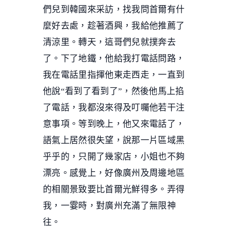
們兒到韓國來采訪，找我問首爾有什
麼好去處，趁著酒興，我給他推薦了
清涼里。轉天，這哥們兒就撲奔去
了。下了地鐵，他給我打電話問路，
我在電話里指揮他東走西走，一直到
他說“看到了看到了”，然後他馬上掐
了電話，我都沒來得及叮囑他若干注
意事項。等到晚上，他又來電話了，
語氣上居然很失望，說那一片區域黑
乎乎的，只開了幾家店，小姐也不夠
漂亮。感覺上，好像廣州及周邊地區
的相關景致要比首爾光鮮得多。弄得
我，一霎時，對廣州充滿了無限神
往。