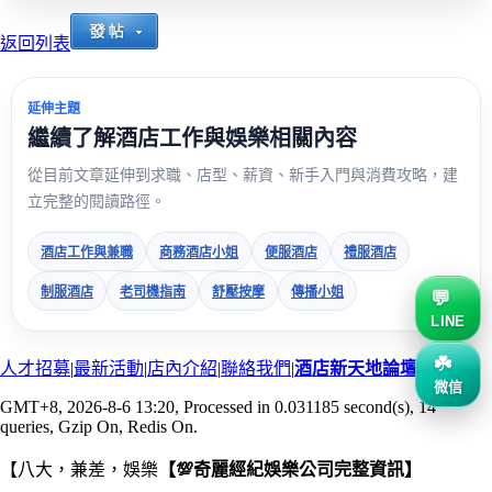
返回列表
延伸主題
繼續了解酒店工作與娛樂相關內容
從目前文章延伸到求職、店型、薪資、新手入門與消費攻略，建
立完整的閱讀路徑。
酒店工作與兼職
商務酒店小姐
便服酒店
禮服酒店
制服酒店
老司機指南
舒壓按摩
傳播小姐
LINE
人才招募
|
最新活動
|
店內介紹
|
聯絡我們
|
酒店新天地論壇
微信
GMT+8, 2026-8-6 13:20
, Processed in 0.031185 second(s), 14
queries, Gzip On, Redis On.
【八大，兼差，娛樂
【💯奇麗經紀娛樂公司完整資訊】