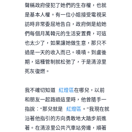
聲稱政府侵犯了她們的生存權，也就
是基本人權。有一位小姐接受電視采
訪時非常委屈地告白，政府倒是給她
們每個月萬韓元的生活安置費，可這
也太少了，如果讓她做生意，那只不
過是一天的收入而已。嘖嘖。到盧後
期，這種管制就松弛了，于是清涼里
死灰復燃。
我不確切知道
紅燈區
在哪兒，以前
和朋友一起路過這里時，他曾隨手一
指說︰“那兒就是
紅燈區
。”我現在就
沿著他指引的方向勇敢地大踏步前進
著。在清涼里公共汽車站旁邊，順著