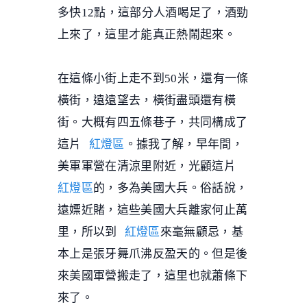
多快12點，這部分人酒喝足了，酒勁
上來了，這里才能真正熱鬧起來。
在這條小街上走不到50米，還有一條
橫街，遠遠望去，橫街盡頭還有橫
街。大概有四五條巷子，共同構成了
這片
紅燈區
。據我了解，早年間，
美軍軍營在清涼里附近，光顧這片
紅燈區
的，多為美國大兵。俗話說，
遠嫖近賭，這些美國大兵離家何止萬
里，所以到
紅燈區
來毫無顧忌，基
本上是張牙舞爪沸反盈天的。但是後
來美國軍營搬走了，這里也就蕭條下
來了。