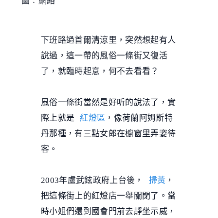
圖︰網絡
下班路過首爾清涼里，突然想起有人
說過，這一帶的風俗一條街又復活
了，就臨時起意，何不去看看？
風俗一條街當然是好听的說法了，實
際上就是
紅燈區
，像荷蘭阿姆斯特
丹那種，有三點女郎在櫥窗里弄姿待
客。
2003年盧武鉉政府上台後，
掃黃
，
把這條街上的紅燈店一舉關閉了。當
時小姐們還到國會門前去靜坐示威，