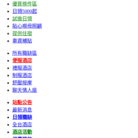
優質條件區
日領5000起
試做日領
貼心褓母照顧
提供住宿
車資補貼
所有職缺區
便服酒店
禮服酒店
制服酒店
舒壓按摩
聊天情人座
站點公告
最新消息
日領職缺
全台酒店
酒店活動