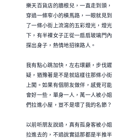
樂天百貨店的牆根兒，一直走到頭，
穿過一條窄小的橫馬路，一眼就見到
了一條小街上流瀉的五彩燈光，燈光
下，有半裸女子正從一扇扇玻璃門內
探出身子，熱情地招徠路人。
我有點心跳加快，左右環顧，步伐遲
疑，猶豫著是不是就這樣往那條小街
上闖。如果有個朋友做伴，感覺可能
會好一些，單身一人，萬一人被小姐
們拉進小屋，豈不是壞了我的名節？
以前听朋友說過，真有孤身客被小姐
拉進去的，不過說實話那都是半推半