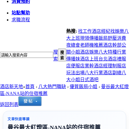
消費預約
站點幫助
求職流程
熱搜:
找工作
酒店經紀
找娛樂
八
大上班
現領
傳播
飯局
舒壓
消費
夜總會
老師機推薦
酒店幹部
公
搜
關小姐
酒店娛樂
八大特種行業
搜
索
索
傳播妹
酒店上班
台北酒店
禮服
店
便服店
業幹
酒店經理
制服店
玩法
出場
八大行業
酒店副總
八
大小姐
日式酒吧
酒店新天地
»
首頁
›
八大熱門職缺
›
優質飯局小姐
›
曼谷最大紅燈
區-NANA站的住宿推薦
返回列表
文章快速導讀
曼谷最大紅燈區-NANA站的住宿推薦