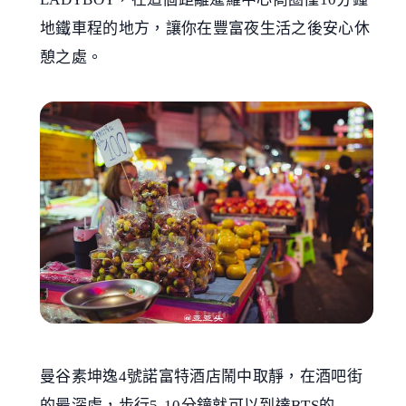
地鐵車程的地方，讓你在豐富夜生活之後安心休
憩之處。
曼谷素坤逸4號諾富特酒店鬧中取靜，在酒吧街
的最深處，步行5-10分鐘就可以到達BTS的