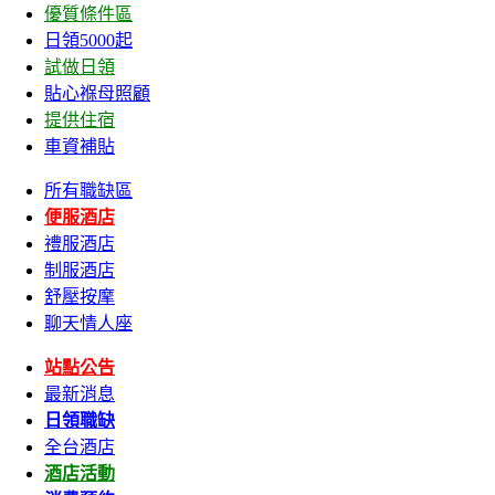
優質條件區
日領5000起
試做日領
貼心褓母照顧
提供住宿
車資補貼
所有職缺區
便服酒店
禮服酒店
制服酒店
舒壓按摩
聊天情人座
站點公告
最新消息
日領職缺
全台酒店
酒店活動