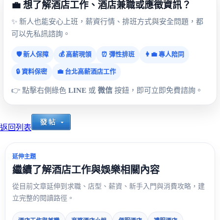
💼 想了解酒店工作、酒店兼職或應徵資訊？
✨ 新人也能安心上班，薪資行情、排班方式與安全問題，都
可以先私訊諮詢。
🛡️ 新人保障
💰 高薪現領
⏰ 彈性排班
👩‍💼 專人陪同
🔒 資料保密
💼 台北高薪酒店工作
👉 點擊右側綠色
LINE
或
微信
按鈕，即可立即免費諮詢。
返回列表
延伸主題
繼續了解酒店工作與娛樂相關內容
從目前文章延伸到求職、店型、薪資、新手入門與消費攻略，建
立完整的閱讀路徑。