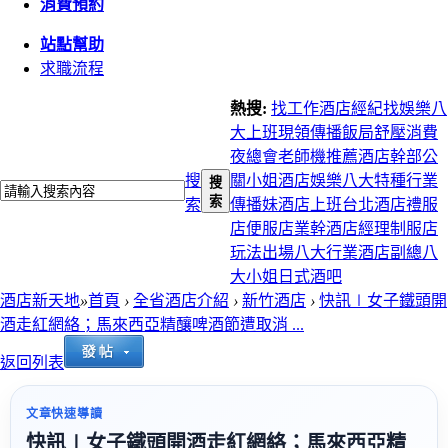
消費預約
站點幫助
求職流程
熱搜:
找工作
酒店經紀
找娛樂
八
大上班
現領
傳播
飯局
舒壓
消費
夜總會
老師機推薦
酒店幹部
公
搜
關小姐
酒店娛樂
八大特種行業
搜
索
索
傳播妹
酒店上班
台北酒店
禮服
店
便服店
業幹
酒店經理
制服店
玩法
出場
八大行業
酒店副總
八
大小姐
日式酒吧
酒店新天地
»
首頁
›
全省酒店介紹
›
新竹酒店
›
快訊∣女子鐵頭開
酒走紅網絡；馬來西亞精釀啤酒節遭取消 ...
返回列表
文章快速導讀
快訊∣女子鐵頭開酒走紅網絡；馬來西亞精