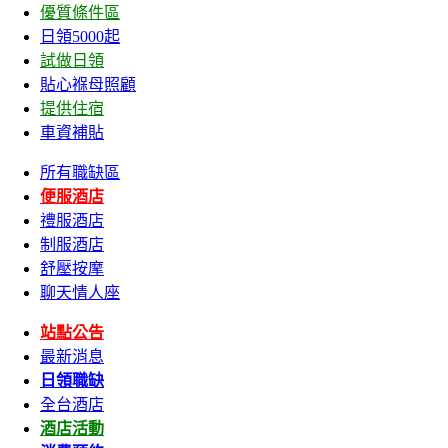
優質條件區
日領5000起
試做日領
貼心褓母照顧
提供住宿
車資補貼
所有職缺區
便服酒店
禮服酒店
制服酒店
舒壓按摩
聊天情人座
站點公告
最新消息
日領職缺
全台酒店
酒店活動