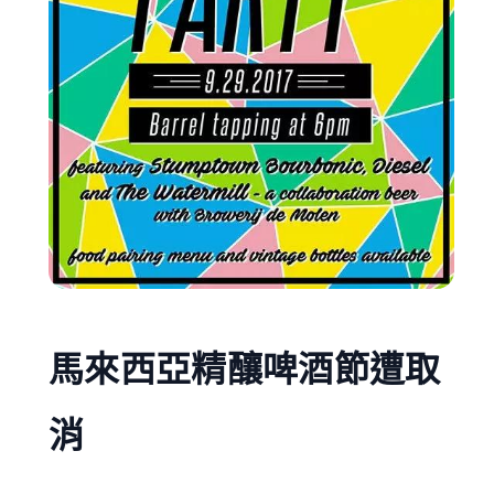
馬來西亞精釀啤酒節遭取
消