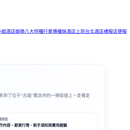
小姐
酒店娛樂
八大特種行業
傳播妹
酒店上班
台北酒店
禮服店
便服
到了位于“古城”喬治市的一條街道上。走著走
讀重點
作內容、薪資行情、新手須知與實用經驗