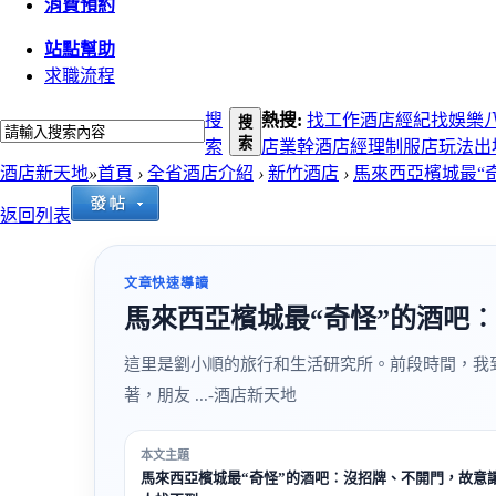
消費預約
站點幫助
求職流程
搜
熱搜:
找工作
酒店經紀
找娛樂
搜
索
索
店
業幹
酒店經理
制服店玩法
出
酒店新天地
»
首頁
›
全省酒店介紹
›
新竹酒店
›
馬來西亞檳城最“奇
返回列表
文章快速導讀
馬來西亞檳城最“奇怪”的酒吧
這里是劉小順的旅行和生活研究所。前段時間，我
著，朋友 ...-酒店新天地
本文主題
馬來西亞檳城最“奇怪”的酒吧︰沒招牌、不開門，故意