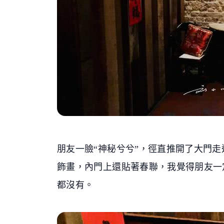
朋友一臉“神秘兮兮”，徑直推開了大門
飾畫，內門上還貼著春聯，我覺得朋友一
都沒有。