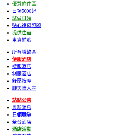
優質條件區
日領5000起
試做日領
貼心褓母照顧
提供住宿
車資補貼
所有職缺區
便服酒店
禮服酒店
制服酒店
舒壓按摩
聊天情人座
站點公告
最新消息
日領職缺
全台酒店
酒店活動