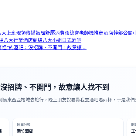
八大上班
現領
傳播
飯局
舒壓
消費
夜總會
老師機推薦
酒店幹部
公關
場
八大行業
酒店副總
八大小姐
日式酒吧
怪”的酒吧︰沒招牌、不開門，故意讓 ...
︰沒招牌、不開門，故意讓人找不到
到馬來西亞檳城去旅行，晚上朋友說要帶我去酒吧喝兩杯，于是我們來
所屬分類
閱
讓
新竹酒店
工