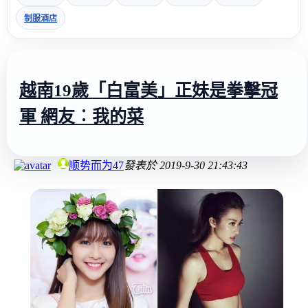
制服酒店
越南19歲「白富美」正妹是拳擊冠
軍 網友︰我的菜
顺势而为47
發表於
2019-9-30 21:43:43