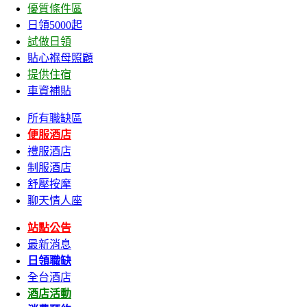
優質條件區
日領5000起
試做日領
貼心褓母照顧
提供住宿
車資補貼
所有職缺區
便服酒店
禮服酒店
制服酒店
舒壓按摩
聊天情人座
站點公告
最新消息
日領職缺
全台酒店
酒店活動