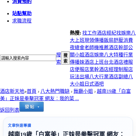
消費預約
站點幫助
求職流程
熱搜:
找工作
酒店經紀
找娛樂
八
大上班
現領
傳播
飯局
舒壓
消費
夜總會
老師機推薦
酒店幹部
公
搜
關小姐
酒店娛樂
八大特種行業
搜
索
索
傳播妹
酒店上班
台北酒店
禮服
店
便服店
業幹
酒店經理
制服店
玩法
出場
八大行業
酒店副總
八
大小姐
日式酒吧
酒店新天地
»
首頁
›
八大熱門職缺
›
舞廳小姐
›
越南19歲「白富
美」正妹是拳擊冠軍 網友︰我的菜 ...
返回列表
文章快速導讀
越南19歲「白富美」正妹是拳擊冠軍 網友︰