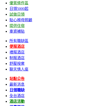
優質條件區
日領5000起
試做日領
貼心褓母照顧
提供住宿
車資補貼
所有職缺區
便服酒店
禮服酒店
制服酒店
舒壓按摩
聊天情人座
站點公告
最新消息
日領職缺
全台酒店
酒店活動