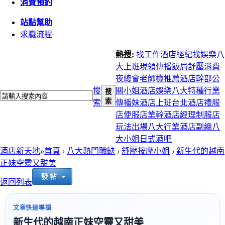
消費預約
站點幫助
求職流程
熱搜:
找工作
酒店經紀
找娛樂
八
大上班
現領
傳播
飯局
舒壓
消費
夜總會
老師機推薦
酒店幹部
公
搜
關小姐
酒店娛樂
八大特種行業
搜
索
索
傳播妹
酒店上班
台北酒店
禮服
店
便服店
業幹
酒店經理
制服店
玩法
出場
八大行業
酒店副總
八
大小姐
日式酒吧
酒店新天地
»
首頁
›
八大熱門職缺
›
舒壓按摩小姐
›
新生代的越南
正妹空靈又甜美
返回列表
文章快速導讀
新生代的越南正妹空靈又甜美