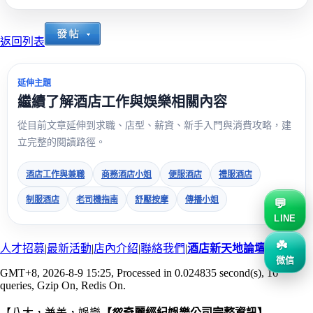
返回列表
延伸主題
繼續了解酒店工作與娛樂相關內容
從目前文章延伸到求職、店型、薪資、新手入門與消費攻略，建
立完整的閱讀路徑。
酒店工作與兼職
商務酒店小姐
便服酒店
禮服酒店
制服酒店
老司機指南
舒壓按摩
傳播小姐
LINE
人才招募
|
最新活動
|
店內介紹
|
聯絡我們
|
酒店新天地論壇
微信
GMT+8, 2026-8-9 15:25
, Processed in 0.024835 second(s), 16
queries, Gzip On, Redis On.
【八大，兼差，娛樂
【💯奇麗經紀娛樂公司完整資訊】