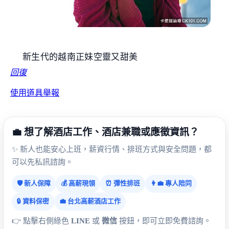
新生代的越南正妹空靈又甜美
回復
使用道具
舉報
💼 想了解酒店工作、酒店兼職或應徵資訊？
✨ 新人也能安心上班，薪資行情、排班方式與安全問題，都
可以先私訊諮詢。
🛡️ 新人保障
💰 高薪現領
⏰ 彈性排班
👩‍💼 專人陪同
🔒 資料保密
💼 台北高薪酒店工作
👉 點擊右側綠色
LINE
或
微信
按鈕，即可立即免費諮詢。