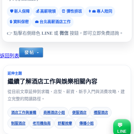
🛡️ 新人保障
💰 高薪現領
⏰ 彈性排班
👩‍💼 專人陪同
🔒 資料保密
💼 台北高薪酒店工作
👉 點擊右側綠色
LINE
或
微信
按鈕，即可立即免費諮詢。
返回列表
延伸主題
繼續了解酒店工作與娛樂相關內容
從目前文章延伸到求職、店型、薪資、新手入門與消費攻略，建
立完整的閱讀路徑。
酒店工作與兼職
商務酒店小姐
便服酒店
禮服酒店
制服酒店
老司機指南
舒壓按摩
傳播小姐
LINE