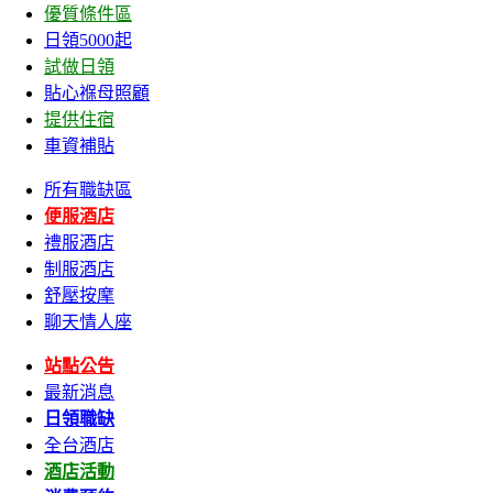
優質條件區
日領5000起
試做日領
貼心褓母照顧
提供住宿
車資補貼
所有職缺區
便服酒店
禮服酒店
制服酒店
舒壓按摩
聊天情人座
站點公告
最新消息
日領職缺
全台酒店
酒店活動