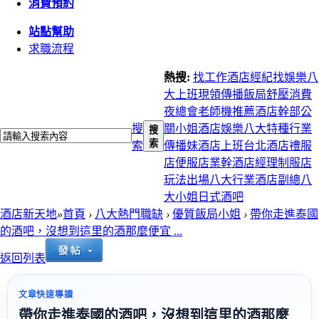
消費預約
站點幫助
求職流程
熱搜:
找工作
酒店經紀
找娛樂
八
大上班
現領
傳播
飯局
舒壓
消費
夜總會
老師機推薦
酒店幹部
公
搜
關小姐
酒店娛樂
八大特種行業
搜
索
索
傳播妹
酒店上班
台北酒店
禮服
店
便服店
業幹
酒店經理
制服店
玩法
出場
八大行業
酒店副總
八
大小姐
日式酒吧
酒店新天地
»
首頁
›
八大熱門職缺
›
優質飯局小姐
›
帶你走進泰國
的酒吧，沒想到這里的酒那麼便宜 ...
返回列表
文章快速導讀
帶你走進泰國的酒吧，沒想到這里的酒那麼