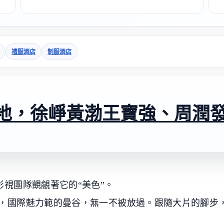
禮服酒店
制服酒店
地，徐崢黃渤王寶強、周潤
視團隊覬覦著它的“美色”。
，國際魅力範的曼谷，無一不被放過。跟隨大片的腳步，