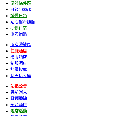
優質條件區
日領5000起
試做日領
貼心褓母照顧
提供住宿
車資補貼
所有職缺區
便服酒店
禮服酒店
制服酒店
舒壓按摩
聊天情人座
站點公告
最新消息
日領職缺
全台酒店
酒店活動