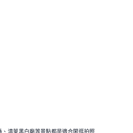
縣、清萊黑白廟等景點都是適合閑逛拍照