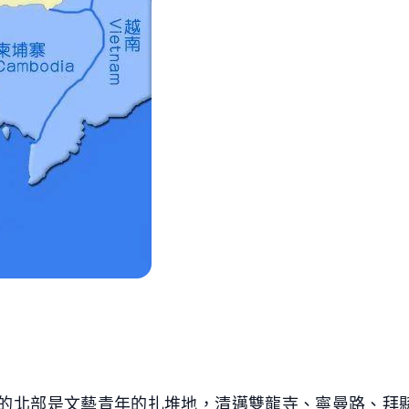
的北部是文藝青年的扎堆地，清邁雙龍寺、寧曼路、拜