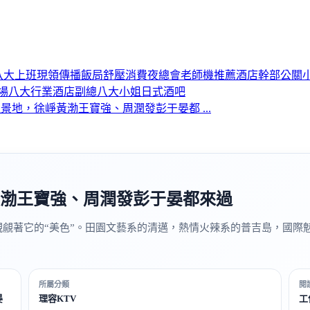
八大上班
現領
傳播
飯局
舒壓
消費
夜總會
老師機推薦
酒店幹部
公關
場
八大行業
酒店副總
八大小姐
日式酒吧
景地，徐崢黃渤王寶強、周潤發彭于晏都 ...
渤王寶強、周潤發彭于晏都來過
覬覦著它的“美色”。田園文藝系的清邁，熱情火辣系的普吉島，國際
所屬分類
閱
晏
理容KTV
工