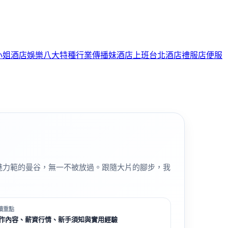
小姐
酒店娛樂
八大特種行業
傳播妹
酒店上班
台北酒店
禮服店
便服
魅力範的曼谷，無一不被放過。跟隨大片的腳步，我
讀重點
作內容、薪資行情、新手須知與實用經驗