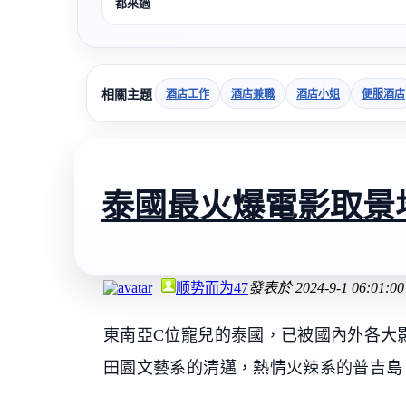
都來過
相關主題
酒店工作
酒店兼職
酒店小姐
便服酒店
泰國最火爆電影取景
顺势而为47
發表於
2024-9-1 06:01:00
東南亞C位寵兒的泰國，已被國內外各大影
田園文藝系的清邁，熱情火辣系的普吉島