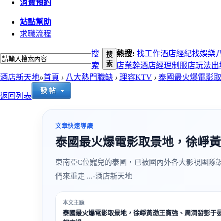
消費預約
站點幫助
求職流程
搜
熱搜:
找工作
酒店經紀
找娛樂
搜
索
索
店
業幹
酒店經理
制服店玩法
出
酒店新天地
»
首頁
›
八大熱門職缺
›
理容KTV
›
泰國最火爆電影取
返回列表
文章快速導讀
泰國最火爆電影取景地，徐崢黃
東南亞C位寵兒的泰國，已被國內外各大影視團隊
們來重走 ...-酒店新天地
本文主題
泰國最火爆電影取景地，徐崢黃渤王寶強、周潤發彭于