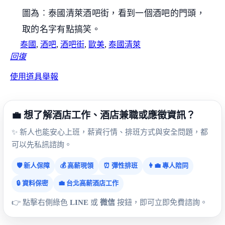
圖為︰泰國清萊酒吧街，看到一個酒吧的門頭，
取的名字有點搞笑。
泰國
,
酒吧
,
酒吧街
,
歐美
,
泰國清萊
回復
使用道具
舉報
💼 想了解酒店工作、酒店兼職或應徵資訊？
✨ 新人也能安心上班，薪資行情、排班方式與安全問題，都
可以先私訊諮詢。
🛡️ 新人保障
💰 高薪現領
⏰ 彈性排班
👩‍💼 專人陪同
🔒 資料保密
💼 台北高薪酒店工作
👉 點擊右側綠色
LINE
或
微信
按鈕，即可立即免費諮詢。