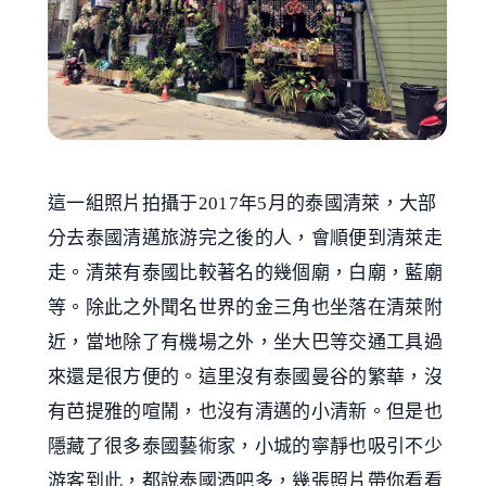
這一組照片拍攝于2017年5月的泰國清萊，大部
分去泰國清邁旅游完之後的人，會順便到清萊走
走。清萊有泰國比較著名的幾個廟，白廟，藍廟
等。除此之外聞名世界的金三角也坐落在清萊附
近，當地除了有機場之外，坐大巴等交通工具過
來還是很方便的。這里沒有泰國曼谷的繁華，沒
有芭提雅的喧鬧，也沒有清邁的小清新。但是也
隱藏了很多泰國藝術家，小城的寧靜也吸引不少
游客到此，都說泰國酒吧多，幾張照片帶你看看