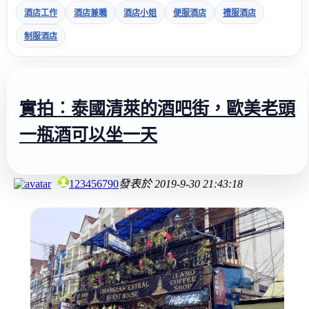
酒店工作
酒店兼職
酒店小姐
便服酒店
禮服酒店
制服酒店
實拍︰泰國清萊的酒吧街，歐美老頭
一瓶酒可以坐一天
123456790
發表於
2019-9-30 21:43:18