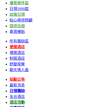
優質條件區
日領5000起
試做日領
貼心褓母照顧
提供住宿
車資補貼
所有職缺區
便服酒店
禮服酒店
制服酒店
舒壓按摩
聊天情人座
站點公告
最新消息
日領職缺
全台酒店
酒店活動