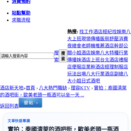
消費預約
站點幫助
求職流程
熱搜:
找工作
酒店經紀
找娛樂
八
大上班
現領
傳播
飯局
舒壓
消費
夜總會
老師機推薦
酒店幹部
公
搜
關小姐
酒店娛樂
八大特種行業
搜
索
索
傳播妹
酒店上班
台北酒店
禮服
店
便服店
業幹
酒店經理
制服店
玩法
出場
八大行業
酒店副總
八
大小姐
日式酒吧
酒店新天地
»
首頁
›
八大熱門職缺
›
理容KTV
›
實拍︰泰國清萊
的酒吧街，歐美老頭一瓶酒可以坐一天 ...
返回列表
文章快速導讀
實拍︰泰國清萊的酒吧街，歐美老頭一瓶酒