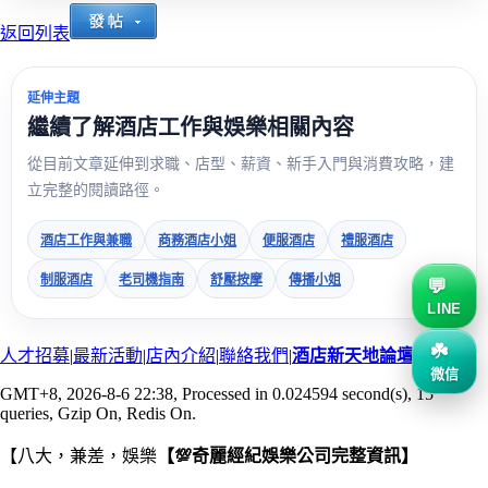
返回列表
延伸主題
繼續了解酒店工作與娛樂相關內容
從目前文章延伸到求職、店型、薪資、新手入門與消費攻略，建
立完整的閱讀路徑。
酒店工作與兼職
商務酒店小姐
便服酒店
禮服酒店
制服酒店
老司機指南
舒壓按摩
傳播小姐
LINE
人才招募
|
最新活動
|
店內介紹
|
聯絡我們
|
酒店新天地論壇
微信
GMT+8, 2026-8-6 22:38
, Processed in 0.024594 second(s), 15
queries, Gzip On, Redis On.
【八大，兼差，娛樂
【💯奇麗經紀娛樂公司完整資訊】