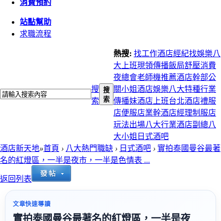
消費預約
站點幫助
求職流程
熱搜:
找工作
酒店經紀
找娛樂
八
大上班
現領
傳播
飯局
舒壓
消費
夜總會
老師機推薦
酒店幹部
公
搜
關小姐
酒店娛樂
八大特種行業
搜
索
索
傳播妹
酒店上班
台北酒店
禮服
店
便服店
業幹
酒店經理
制服店
玩法
出場
八大行業
酒店副總
八
大小姐
日式酒吧
酒店新天地
»
首頁
›
八大熱門職缺
›
日式酒吧
›
實拍泰國曼谷最著
名的紅燈區，一半是夜市，一半是色情表 ...
返回列表
文章快速導讀
實拍泰國曼谷最著名的紅燈區，一半是夜