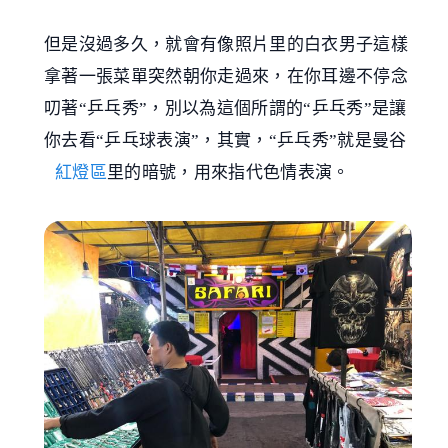
但是沒過多久，就會有像照片里的白衣男子這樣
拿著一張菜單突然朝你走過來，在你耳邊不停念
叨著“乒乓秀”，別以為這個所謂的“乒乓秀”是讓
你去看“乒乓球表演”，其實，“乒乓秀”就是曼谷
紅燈區
里的暗號，用來指代色情表演。