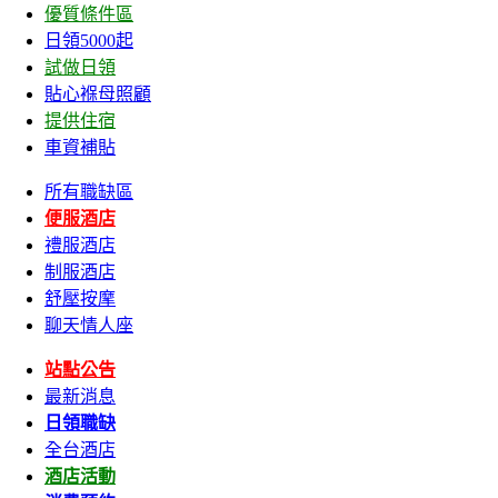
優質條件區
日領5000起
試做日領
貼心褓母照顧
提供住宿
車資補貼
所有職缺區
便服酒店
禮服酒店
制服酒店
舒壓按摩
聊天情人座
站點公告
最新消息
日領職缺
全台酒店
酒店活動