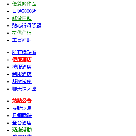
優質條件區
日領5000起
試做日領
貼心褓母照顧
提供住宿
車資補貼
所有職缺區
便服酒店
禮服酒店
制服酒店
舒壓按摩
聊天情人座
站點公告
最新消息
日領職缺
全台酒店
酒店活動