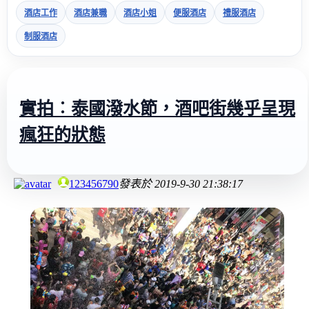
酒店工作
酒店兼職
酒店小姐
便服酒店
禮服酒店
制服酒店
實拍︰泰國潑水節，酒吧街幾乎呈現
瘋狂的狀態
123456790
發表於
2019-9-30 21:38:17