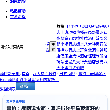
消費預約
站點幫助
求職流程
熱搜:
找工作
酒店經紀
找娛樂
八
大上班
現領
傳播
飯局
舒壓
消費
夜總會
老師機推薦
酒店幹部
公
搜
關小姐
酒店娛樂
八大特種行業
搜
索
索
傳播妹
酒店上班
台北酒店
禮服
店
便服店
業幹
酒店經理
制服店
玩法
出場
八大行業
酒店副總
八
大小姐
日式酒吧
酒店新天地
»
首頁
›
八大熱門職缺
›
日式酒吧
›
實拍︰泰國潑水
節，酒吧街幾乎呈現瘋狂的狀態 ...
返回列表
文章快速導讀
實拍︰泰國潑水節，酒吧街幾乎呈現瘋狂的