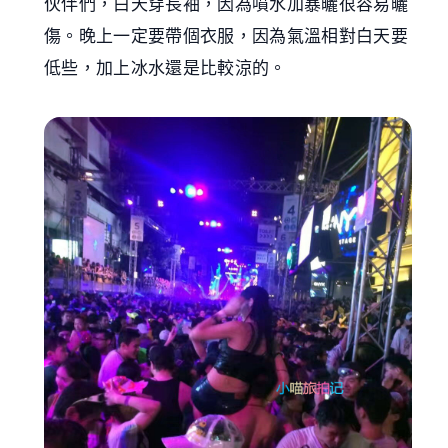
伙伴們，白天穿長袖，因為噴水加暴曬很容易曬
傷。晚上一定要帶個衣服，因為氣溫相對白天要
低些，加上冰水還是比較涼的。