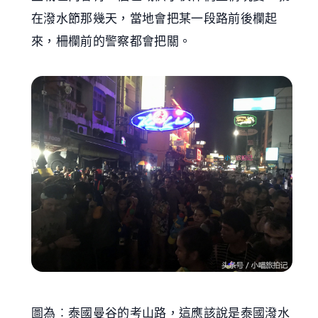
在潑水節那幾天，當地會把某一段路前後欄起
來，柵欄前的警察都會把關。
圖為︰泰國曼谷的考山路，這應該說是泰國潑水