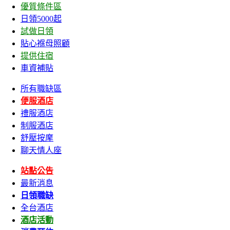
優質條件區
日領5000起
試做日領
貼心褓母照顧
提供住宿
車資補貼
所有職缺區
便服酒店
禮服酒店
制服酒店
舒壓按摩
聊天情人座
站點公告
最新消息
日領職缺
全台酒店
酒店活動