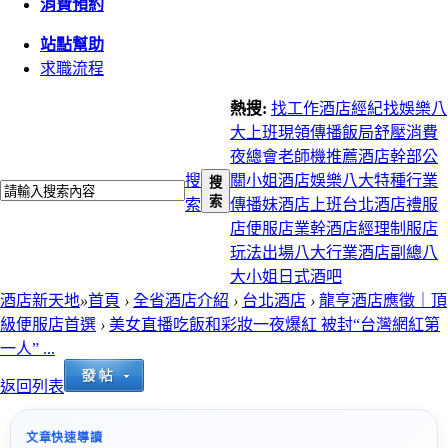
消費預約
站點幫助
求職流程
熱搜:
找工作
酒店經紀
找娛樂
八
大上班
現領
傳播
飯局
舒壓
消費
夜總會
老師機推薦
酒店幹部
公
搜
關小姐
酒店娛樂
八大特種行業
搜
索
索
傳播妹
酒店上班
台北酒店
禮服
店
便服店
業幹
酒店經理
制服店
玩法
出場
八大行業
酒店副總
八
大小姐
日式酒吧
酒店新天地
»
首頁
›
全省酒店介紹
›
台北酒店
›
龍亨酒店應徵｜頂
級便服店首選
›
美女直播吃飯和彩妝一夜爆紅 被封“台灣網紅第
一人” ...
返回列表
文章快速導讀