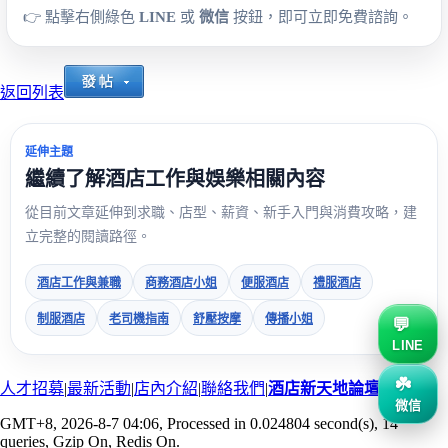
👉 點擊右側綠色
LINE
或
微信
按鈕，即可立即免費諮詢。
返回列表
延伸主題
繼續了解酒店工作與娛樂相關內容
從目前文章延伸到求職、店型、薪資、新手入門與消費攻略，建
立完整的閱讀路徑。
酒店工作與兼職
商務酒店小姐
便服酒店
禮服酒店
制服酒店
老司機指南
舒壓按摩
傳播小姐
LINE
人才招募
|
最新活動
|
店內介紹
|
聯絡我們
|
酒店新天地論壇
微信
GMT+8, 2026-8-7 04:06
, Processed in 0.024804 second(s), 14
queries, Gzip On, Redis On.