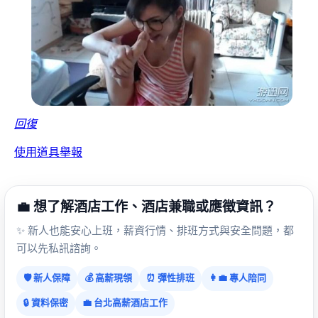
回復
使用道具
舉報
💼 想了解酒店工作、酒店兼職或應徵資訊？
✨ 新人也能安心上班，薪資行情、排班方式與安全問題，都
可以先私訊諮詢。
🛡️ 新人保障
💰 高薪現領
⏰ 彈性排班
👩‍💼 專人陪同
🔒 資料保密
💼 台北高薪酒店工作