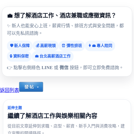
💼 想了解酒店工作、酒店兼職或應徵資訊？
✨ 新人也能安心上班，薪資行情、排班方式與安全問題，都
可以先私訊諮詢。
🛡️ 新人保障
💰 高薪現領
⏰ 彈性排班
👩‍💼 專人陪同
🔒 資料保密
💼 台北高薪酒店工作
👉 點擊右側綠色
LINE
或
微信
按鈕，即可立即免費諮詢。
返回列表
延伸主題
繼續了解酒店工作與娛樂相關內容
從目前文章延伸到求職、店型、薪資、新手入門與消費攻略，建
立完整的閱讀路徑。