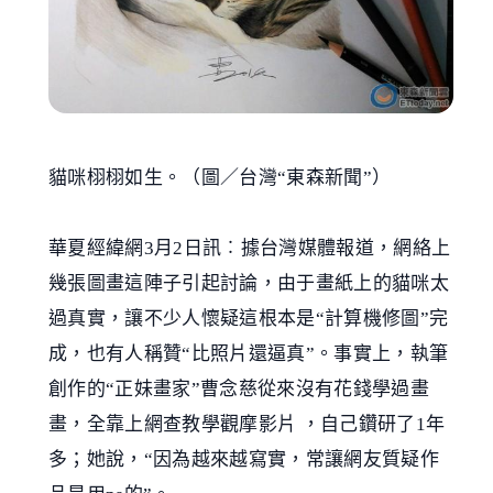
貓咪栩栩如生。（圖／台灣“東森新聞”）
華夏經緯網3月2日訊︰據台灣媒體報道，網絡上
幾張圖畫這陣子引起討論，由于畫紙上的貓咪太
過真實，讓不少人懷疑這根本是“計算機修圖”完
成，也有人稱贊“比照片還逼真”。事實上，執筆
創作的“正妹畫家”曹念慈從來沒有花錢學過畫
畫，全靠上網查教學觀摩影片 ，自己鑽研了1年
多；她說，“因為越來越寫實，常讓網友質疑作