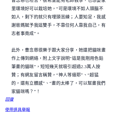
曹念慈也坦言，很希望能有老師教學，也想要家
里環境好可以栽培她，“可是環境不如人頭腦不
如人，剩下的就只有埋頭苦練；人要知足，我感
謝爸媽賦予我這雙手，不靠任何人靠我自己，有
志者事竟成”。
此外，曹念慈很樂于跟大家分享，她還把貓咪畫
作上傳到網絡，附上文字說明“這是我剛用色鉛
筆畫的貓咪”，短短幾天就吸引超過2.3萬人按
贊；有網友留言稱贊，“神人等級耶”、“超猛
的，還有立體感”、“畫的太棒了，可以幫畫我們
家貓咪嗎？”！
回復
使用道具
舉報