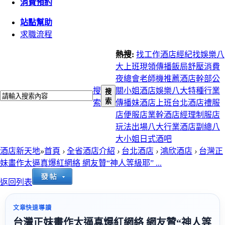
消費預約
站點幫助
求職流程
熱搜:
找工作
酒店經紀
找娛樂
八
大上班
現領
傳播
飯局
舒壓
消費
夜總會
老師機推薦
酒店幹部
公
搜
關小姐
酒店娛樂
八大特種行業
搜
索
索
傳播妹
酒店上班
台北酒店
禮服
店
便服店
業幹
酒店經理
制服店
玩法
出場
八大行業
酒店副總
八
大小姐
日式酒吧
酒店新天地
»
首頁
›
全省酒店介紹
›
台北酒店
›
鴻欣酒店
›
台灣正
妹畫作太逼真爆紅網絡 網友贊“神人等級耶” ...
返回列表
文章快速導讀
台灣正妹畫作太逼真爆紅網絡 網友贊“神人等