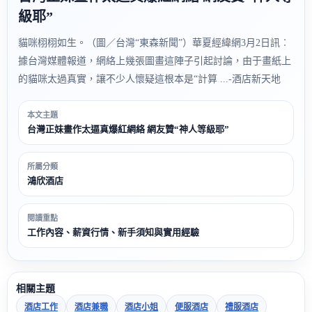
級耶”
貓咪栩栩如生。（圖／台灣“東森新聞”）華夏經緯網3月2日訊︰
據台灣媒體報道，網絡上幾張圖畫這陣子引起討論，由于畫紙上
的貓咪太過真實，讓不少人懷疑這根本是“計算 ...-酒店新天地
本文主題
台灣正妹畫作太逼真爆紅網絡 網友贊“神人等級耶”
所屬分類
鴻欣酒店
閱讀重點
工作內容、薪資行情、新手須知與實用經驗
相關主題
酒店工作
酒店兼職
酒店小姐
便服酒店
禮服酒店