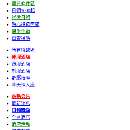
優質條件區
日領5000起
試做日領
貼心褓母照顧
提供住宿
車資補貼
所有職缺區
便服酒店
禮服酒店
制服酒店
舒壓按摩
聊天情人座
站點公告
最新消息
日領職缺
全台酒店
酒店活動