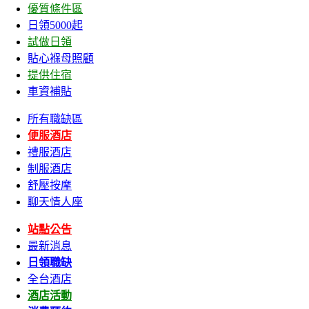
優質條件區
日領5000起
試做日領
貼心褓母照顧
提供住宿
車資補貼
所有職缺區
便服酒店
禮服酒店
制服酒店
舒壓按摩
聊天情人座
站點公告
最新消息
日領職缺
全台酒店
酒店活動