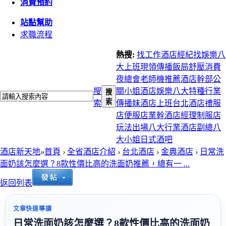
消費預約
站點幫助
求職流程
熱搜:
找工作
酒店經紀
找娛樂
八
大上班
現領
傳播
飯局
舒壓
消費
夜總會
老師機推薦
酒店幹部
公
搜
關小姐
酒店娛樂
八大特種行業
搜
索
索
傳播妹
酒店上班
台北酒店
禮服
店
便服店
業幹
酒店經理
制服店
玩法
出場
八大行業
酒店副總
八
大小姐
日式酒吧
酒店新天地
»
首頁
›
全省酒店介紹
›
台北酒店
›
金典酒店
›
日常洗
面奶該怎麼選？8款性價比高的洗面奶推薦，總有一 ...
返回列表
文章快速導讀
日常洗面奶該怎麼選？8款性價比高的洗面奶