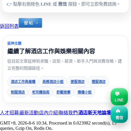
👉 點擊右側綠色
LINE
或
微信
按鈕，即可立即免費諮詢。
返回列表
延伸主題
繼續了解酒店工作與娛樂相關內容
從目前文章延伸到求職、店型、薪資、新手入門與消費攻略，建
立完整的閱讀路徑。
酒店工作與兼職
商務酒店小姐
便服酒店
禮服酒店
制服酒店
老司機指南
舒壓按摩
傳播小姐
LINE
人才招募
|
最新活動
|
店內介紹
|
聯絡我們
|
酒店新天地論壇
微信
GMT+8, 2026-8-6 10:34
, Processed in 0.023982 second(s), 15
queries, Gzip On, Redis On.