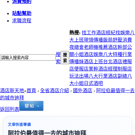
消費預約
站點幫助
求職流程
熱搜:
找工作
酒店經紀
找娛樂
八
大上班
現領
傳播
飯局
舒壓
消費
夜總會
老師機推薦
酒店幹部
公
搜
關小姐
酒店娛樂
八大特種行業
搜
索
索
傳播妹
酒店上班
台北酒店
禮服
店
便服店
業幹
酒店經理
制服店
玩法
出場
八大行業
酒店副總
八
大小姐
日式酒吧
酒店新天地
»
首頁
›
全省酒店介紹
›
國外酒店
›
阿拉伯最值得一去
的城市迪拜
返回列表
文章快速導讀
阿拉伯最值得一去的城市迪拜