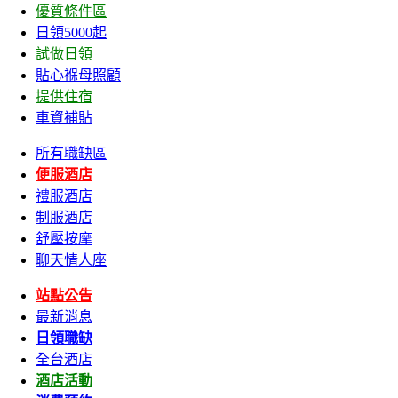
優質條件區
日領5000起
試做日領
貼心褓母照顧
提供住宿
車資補貼
所有職缺區
便服酒店
禮服酒店
制服酒店
舒壓按摩
聊天情人座
站點公告
最新消息
日領職缺
全台酒店
酒店活動