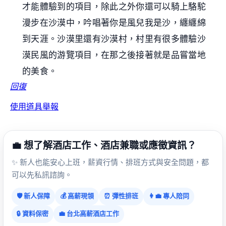
才能體驗到的項目，除此之外你還可以騎上駱駝
漫步在沙漠中，吟唱著你是風兒我是沙，纏纏綿
到天涯。沙漠里還有沙漠村，村里有很多體驗沙
漠民風的游覽項目，在那之後接著就是品嘗當地
的美食。
回復
使用道具
舉報
💼 想了解酒店工作、酒店兼職或應徵資訊？
✨ 新人也能安心上班，薪資行情、排班方式與安全問題，都
可以先私訊諮詢。
🛡️ 新人保障
💰 高薪現領
⏰ 彈性排班
👩‍💼 專人陪同
🔒 資料保密
💼 台北高薪酒店工作