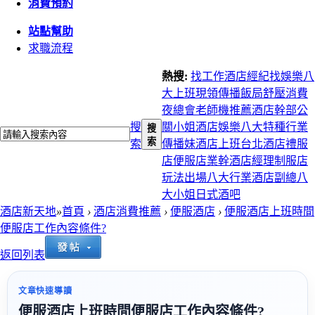
消費預約
站點幫助
求職流程
熱搜:
找工作
酒店經紀
找娛樂
八
大上班
現領
傳播
飯局
舒壓
消費
夜總會
老師機推薦
酒店幹部
公
搜
關小姐
酒店娛樂
八大特種行業
搜
索
索
傳播妹
酒店上班
台北酒店
禮服
店
便服店
業幹
酒店經理
制服店
玩法
出場
八大行業
酒店副總
八
大小姐
日式酒吧
酒店新天地
»
首頁
›
酒店消費推薦
›
便服酒店
›
便服酒店上班時間
便服店工作內容條件?
返回列表
文章快速導讀
便服酒店上班時間便服店工作內容條件?