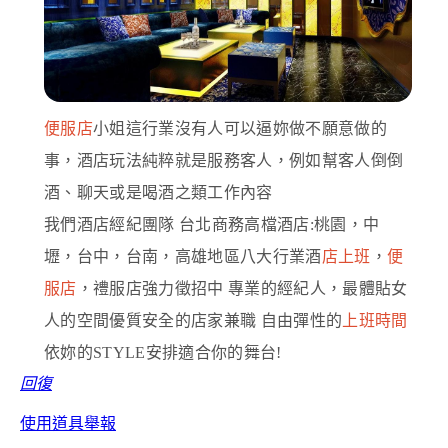
便服店
小姐這行業沒有人可以逼妳做不願意做的
事，酒店玩法純粹就是服務客人，例如幫客人倒倒
酒、聊天或是喝酒之類工作內容
我們酒店經紀團隊 台北商務高檔酒店:桃園，中
壢，台中，台南，高雄地區八大行業酒
店上班
，
便
服店
，禮服店強力徵招中 專業的經紀人，最體貼女
人的空間優質安全的店家兼職 自由彈性的
上班時間
依妳的STYLE安排適合你的舞台!
回復
使用道具
舉報