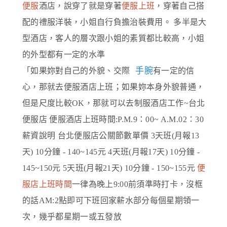
便服
酒店，說穿了就是穿著
便服上班
，穿著自己搭
配的禮服洋裝，小姐自行負擔治裝費用。 多半是大
型酒店，客人的層次跟小姐的素質都比較高，小姐
的外型都有一定的水準
手腕
「如果妳對自己的外貌、交際
有一定的信
心，那就去便服酒店上班；如果妳本身外貌普通，
但是尺度比較OK，那就可以去制服酒店工作~台北
便服店 便服酒店上班時間:P.M.9：00~ A.M.02：30
薪資說明 台北便服店公關節數單價 3天班(月報13
天) 10分鐘 - 140~145元 4天班(月報17天) 10分鐘 -
145~150元 5天班(月報21天) 10分鐘 - 150~155元
便
服店上班時間
一律為晚上9:00前須準時打卡，沒框
的話AM:2點即可下班回家
薪水部分每個星期領一
次，幾乎都星期一或五發放