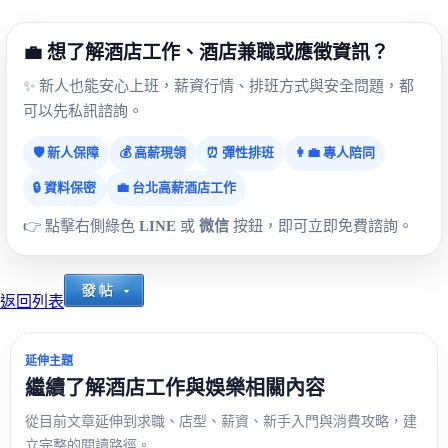
💼 想了解酒店工作、酒店兼職或應徵資訊？
✨ 新人也能安心上班，薪資行情、排班方式與安全問題，都
可以先私訊諮詢。
🛡️ 新人保障
💰 高薪現領
⏰ 彈性排班
👩‍💼 專人陪同
🔒 資料保密
💼 台北高薪酒店工作
👉 點擊右側綠色
LINE
或
微信
按鈕，即可立即免費諮詢。
返回列表
延伸主題
繼續了解酒店工作與娛樂相關內容
從目前文章延伸到求職、店型、薪資、新手入門與消費攻略，建
立完整的閱讀路徑。