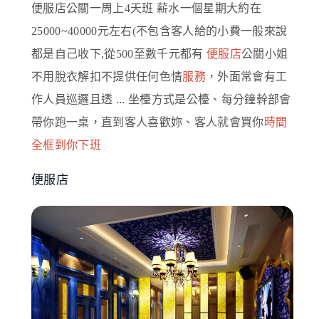
便服店公關一周上4天班 薪水一個星期大約在
25000~40000元左右(不包含客人給的小費一般來說
都是自己收下,從500至數千元都有
便服店
公關小姐
不用脫衣解扣不提供任何色情
服務
，外面常會有工
作人員巡邏且透 ... 坐檯方式是公檯、每分鐘幹部會
帶你跑一桌，直到客人喜歡妳、客人就會買你
時間
全框到你下班
便服店