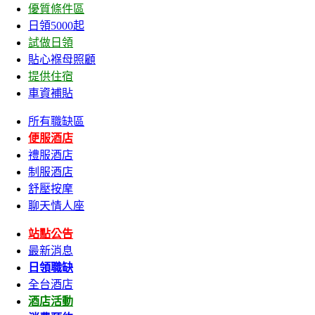
優質條件區
日領5000起
試做日領
貼心褓母照顧
提供住宿
車資補貼
所有職缺區
便服酒店
禮服酒店
制服酒店
舒壓按摩
聊天情人座
站點公告
最新消息
日領職缺
全台酒店
酒店活動