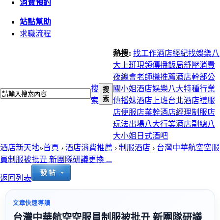
消費預約
站點幫助
求職流程
熱搜:
找工作
酒店經紀
找娛樂
八
大上班
現領
傳播
飯局
舒壓
消費
夜總會
老師機推薦
酒店幹部
公
搜
關小姐
酒店娛樂
八大特種行業
搜
索
索
傳播妹
酒店上班
台北酒店
禮服
店
便服店
業幹
酒店經理
制服店
玩法
出場
八大行業
酒店副總
八
大小姐
日式酒吧
酒店新天地
»
首頁
›
酒店消費推薦
›
制服酒店
›
台灣中華航空空服
員制服被批丑 新團隊研議更換 ...
返回列表
文章快速導讀
台灣中華航空空服員制服被批丑 新團隊研議