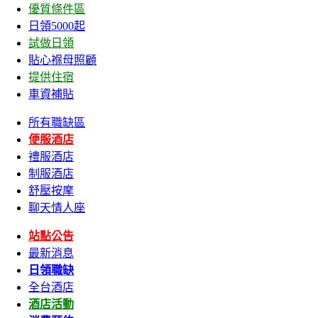
優質條件區
日領5000起
試做日領
貼心褓母照顧
提供住宿
車資補貼
所有職缺區
便服酒店
禮服酒店
制服酒店
舒壓按摩
聊天情人座
站點公告
最新消息
日領職缺
全台酒店
酒店活動