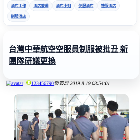
酒店工作
酒店兼職
酒店小姐
便服酒店
禮服酒店
制服酒店
台灣中華航空空服員制服被批丑 新
團隊研議更換
123456790
發表於
2019-8-19 03:54:01