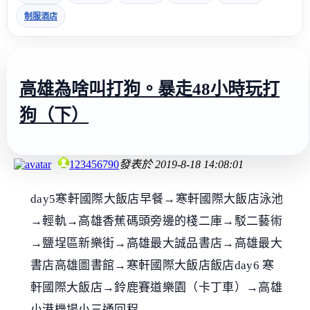
制服酒店
高雄為啥叫打狗。暴走48小時玩打
狗（下）
123456790
發表於
2019-8-18 14:08:01
day5寒軒國際大飯店早餐→寒軒國際大飯店泳池
→輕軌→高雄香蕉碼頭旁邊的棧二庫→駁二藝術
→鹽埕區新樂街→高雄最大誠品書店→高雄最大
書店高雄圖書館→寒軒國際大飯店飯店day6 寒
軒國際大飯店→鈴鹿賽道樂園（卡丁車）→高雄
小港機場小三通回程