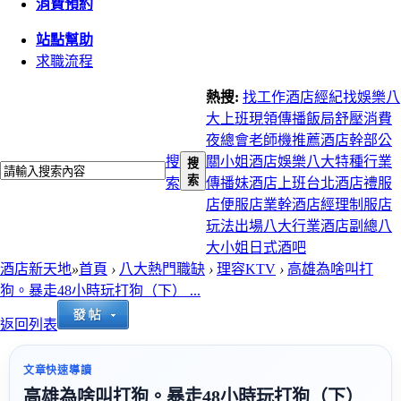
消費預約
站點幫助
求職流程
熱搜:
找工作
酒店經紀
找娛樂
八
大上班
現領
傳播
飯局
舒壓
消費
夜總會
老師機推薦
酒店幹部
公
搜
關小姐
酒店娛樂
八大特種行業
搜
索
索
傳播妹
酒店上班
台北酒店
禮服
店
便服店
業幹
酒店經理
制服店
玩法
出場
八大行業
酒店副總
八
大小姐
日式酒吧
酒店新天地
»
首頁
›
八大熱門職缺
›
理容KTV
›
高雄為啥叫打
狗。暴走48小時玩打狗（下） ...
返回列表
文章快速導讀
高雄為啥叫打狗。暴走48小時玩打狗（下）