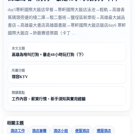
day5寒軒國際大飯店早餐→寒軒國際大飯店泳池→輕軌→高雄香
蕉碼頭旁邊的棧二庫→駁二藝術→鹽埕區新樂街→高雄最大誠品
書店→高雄最大書店高雄圖書館→寒軒國際大飯店飯店day6 寒軒
國際大飯店→鈴鹿賽道樂園（卡丁 ...
本文主題
高雄為啥叫打狗。暴走48小時玩打狗（下）
所屬分類
理容KTV
閱讀重點
工作內容、薪資行情、新手須知與實用經驗
相關主題
酒店工作
酒店兼職
酒店小姐
便服酒店
禮服酒店