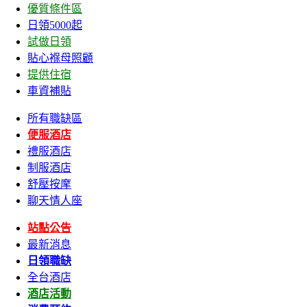
優質條件區
日領5000起
試做日領
貼心褓母照顧
提供住宿
車資補貼
所有職缺區
便服酒店
禮服酒店
制服酒店
舒壓按摩
聊天情人座
站點公告
最新消息
日領職缺
全台酒店
酒店活動