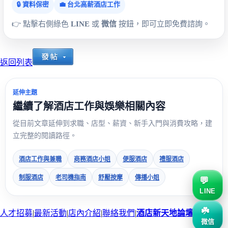
🔒 資料保密
💼 台北高薪酒店工作
👉 點擊右側綠色
LINE
或
微信
按鈕，即可立即免費諮詢。
返回列表
延伸主題
繼續了解酒店工作與娛樂相關內容
從目前文章延伸到求職、店型、薪資、新手入門與消費攻略，建
立完整的閱讀路徑。
酒店工作與兼職
商務酒店小姐
便服酒店
禮服酒店
制服酒店
老司機指南
舒壓按摩
傳播小姐
LINE
人才招募
|
最新活動
|
店內介紹
|
聯絡我們
|
酒店新天地論壇
微信