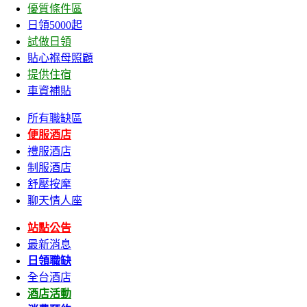
優質條件區
日領5000起
試做日領
貼心褓母照顧
提供住宿
車資補貼
所有職缺區
便服酒店
禮服酒店
制服酒店
舒壓按摩
聊天情人座
站點公告
最新消息
日領職缺
全台酒店
酒店活動