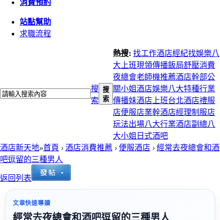
消費預約
站點幫助
求職流程
熱搜:
找工作
酒店經紀
找娛樂
八
大上班
現領
傳播
飯局
舒壓
消費
夜總會
老師機推薦
酒店幹部
公
搜
關小姐
酒店娛樂
八大特種行業
搜
索
索
傳播妹
酒店上班
台北酒店
禮服
店
便服店
業幹
酒店經理
制服店
玩法
出場
八大行業
酒店副總
八
大小姐
日式酒吧
酒店新天地
»
首頁
›
酒店消費推薦
›
便服酒店
›
經常去夜總會和酒
吧逗留的三種男人
返回列表
文章快速導讀
經常去夜總會和酒吧逗留的三種男人